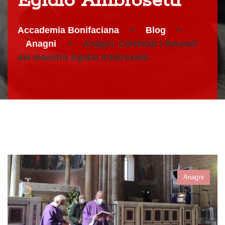
Egidio Ambrosetti
Accademia Bonifaciana
>
Blog
>
Anagni
>
Anagni. Celebrati i funerali
del maestro Egidio Ambrosetti
Anagni