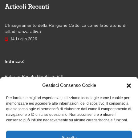
Articoli Recenti
L’Insegnamento della Religione Cattolica come laboratorio di
cittadinanza attiva
14 Luglio 2026
Indirizzo:
Palazzo Papale Bonifacio VIII
Gestisci Consenso Cookie
Via Vittorio Emanuele – 03012 Anagni (FR)
Per fornire le migliori esperienze, utilizziamo tecnologie come i cookie per
memorizzare e/o accedere alle informazioni del dispositivo. Il consenso a
info@accademiabonifaciana.eu
Email:
queste tecnologie ci permetterà di elaborare dati come il comportamento di
navigazione o ID unici su questo sito. Non acconsentire o ritirare il
consenso può influire negativamente su alcune caratteristiche e funzioni.
328 5354419
Telefono:
Accetta