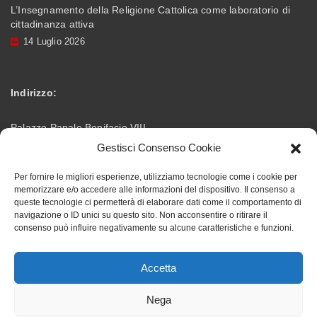
L’Insegnamento della Religione Cattolica come laboratorio di
cittadinanza attiva
14 Luglio 2026
Indirizzo:
Palazzo Papale Bonifacio VIII
Gestisci Consenso Cookie
Via Vittorio Emanuele – 03012 Anagni (FR)
Per fornire le migliori esperienze, utilizziamo tecnologie come i cookie per
memorizzare e/o accedere alle informazioni del dispositivo. Il consenso a
info@accademiabonifaciana.eu
Email:
queste tecnologie ci permetterà di elaborare dati come il comportamento di
navigazione o ID unici su questo sito. Non acconsentire o ritirare il
consenso può influire negativamente su alcune caratteristiche e funzioni.
328 5354419
Telefono:
Accetta
Nega