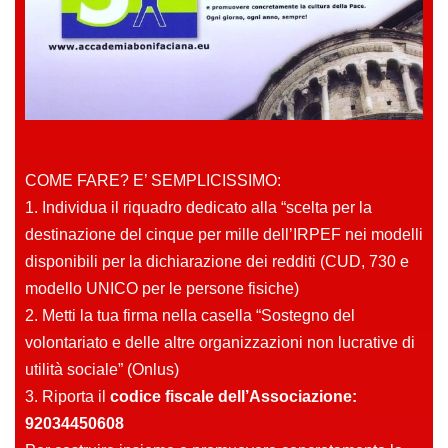
COME FARE? E’ SEMPLICISSIMO:
1. Individua il riquadro dedicato alla “scelta per la
destinazione del cinque per mille dell’IRPEF nei modelli
disponibili per la dichiarazione dei redditi (CUD, 730 e
modello UNICO per le persone fisiche)
2. Metti la tua firma nella casella “Sostegno del
volontariato e delle altre organizzazioni non lucrative di
utilità sociale” (Onlus)
3. Riporta il
codice fiscale dell’Associazione:
92034450608