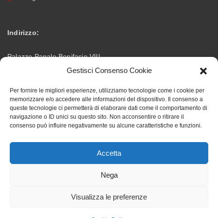
Indirizzo:
Palazzo Papale Bonifacio VIII
Gestisci Consenso Cookie
Via Vittorio Emanuele – 03012 Anagni (FR)
Per fornire le migliori esperienze, utilizziamo tecnologie come i cookie per
memorizzare e/o accedere alle informazioni del dispositivo. Il consenso a
info@accademiabonifaciana.eu
Email:
queste tecnologie ci permetterà di elaborare dati come il comportamento di
navigazione o ID unici su questo sito. Non acconsentire o ritirare il
consenso può influire negativamente su alcune caratteristiche e funzioni.
328 5354419
Telefono:
Accetta
Nega
Visualizza le preferenze
Accademia Bonifaciana ©. All rights reserved, designed by
backupworld.it