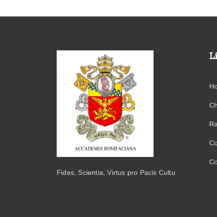
L
H
Ch
Ra
Co
Co
Fides, Scientia, Virtus pro Pacis Cultu