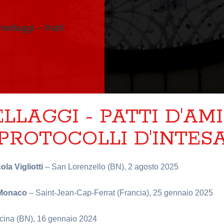
ellaggi – Patti
LLAGGI - PATTI D'AMI
PROTOCOLLI D'INTES
la Vigliotti
– San Lorenzello (BN), 2 agosto 2025
 Monaco
– Saint-Jean-Cap-Ferrat (Francia), 25 gennaio 2025
lcina (BN), 16 gennaio 2024