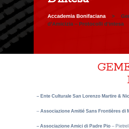
Accademia Bonifaciana
>
Gem
d’Amicizia – Protocolli d’intesa
GEME
– Ente Culturale San Lorenzo Martire & Nico
–
Associazione Amitié Sans Frontières di
– Associazione Amici di Padre Pio
– Pietre