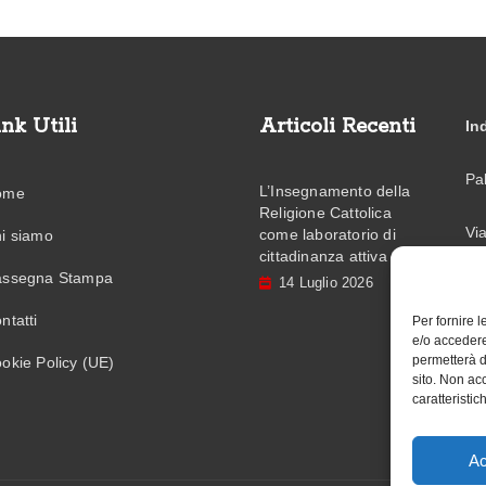
ink Utili
Articoli Recenti
In
Pa
L’Insegnamento della
ome
Religione Cattolica
Vi
come laboratorio di
i siamo
cittadinanza attiva
ssegna Stampa
14 Luglio 2026
Em
ntatti
Per fornire 
e/o accedere
Te
permetterà d
okie Policy (UE)
sito. Non ac
caratteristic
Ac