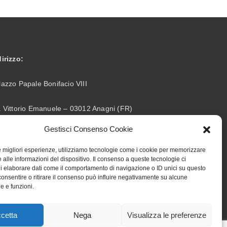
dirizzo:
lazzo Papale Bonifacio VIII
a Vittorio Emanuele – 03012 Anagni (FR)
Gestisci Consenso Cookie
info@accademiabonifaciana.eu
ail:
le migliori esperienze, utilizziamo tecnologie come i cookie per memorizzare
328 5354419
 alle informazioni del dispositivo. Il consenso a queste tecnologie ci
lefono:
i elaborare dati come il comportamento di navigazione o ID unici su questo
consentire o ritirare il consenso può influire negativamente su alcune
he e funzioni.
cetta
Nega
Visualizza le preferenze