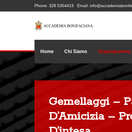
Phone:
328 5354419
Email:
info@accademiabonifa
Home
Chi Siamo
Organigramma
Gemellaggi – Pa
D’Amicizia – Pr
D’intesa