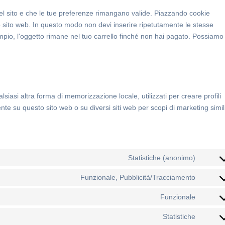
el sito e che le tue preferenze rimangano valide. Piazzando cookie
tro sito web. In questo modo non devi inserire ripetutamente le stesse
empio, l'oggetto rimane nel tuo carrello finché non hai pagato. Possiamo
iasi altra forma di memorizzazione locale, utilizzati per creare profili
ente su questo sito web o su diversi siti web per scopi di marketing simil
Statistiche (anonimo)
Consen
Funzionale, Pubblicità/Tracciamento
Consen
Funzionale
Consen
Statistiche
Consen