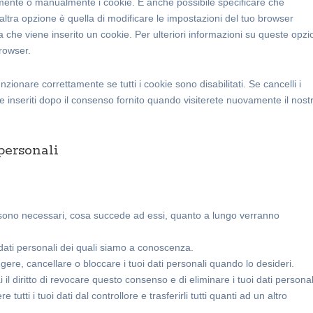
mente o manualmente i cookie. È anche possibile specificare che
ltra opzione è quella di modificare le impostazioni del tuo browser
che viene inserito un cookie. Per ulteriori informazioni su queste opzio
browser.
zionare correttamente se tutti i cookie sono disabilitati. Se cancelli i
inseriti dopo il consenso fornito quando visiterete nuovamente il nost
 personali
ali sono necessari, cosa succede ad essi, quanto a lungo verranno
oi dati personali dei quali siamo a conoscenza.
rreggere, cancellare o bloccare i tuoi dati personali quando lo desideri.
i il diritto di revocare questo consenso e di eliminare i tuoi dati personal
dere tutti i tuoi dati dal controllore e trasferirli tutti quanti ad un altro