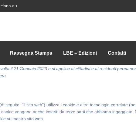
ciana.eu
Rassegna Stampa
LBE – Edizioni
Contatti
 volta il 21 Gennaio 2023 e si applica ai cittadini e ai residenti permanen
era.
di seguito: "il sito web") utilizza i cookie e altre tecnologie correlate (pe
 I cookie vengono anche inseriti da terze parti che abbiamo ingaggiato. 
kie sul nostro sito web.