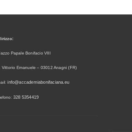
dirizzo:
lazzo Papale Bonifacio VIII
a Vittorio Emanuele – 03012 Anagni (FR)
info@accademiabonifaciana.eu
ail:
328 5354419
lefono: