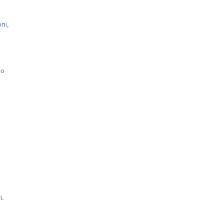
ni,
ro
i.