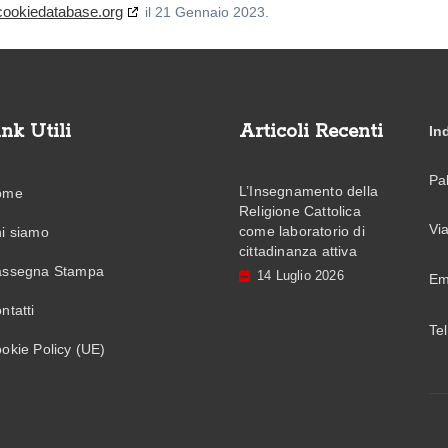
cookiedatabase.org
il 21 Gennaio 2023.
ink Utili
Articoli Recenti
In
Pa
L’Insegnamento della
ome
Religione Cattolica
Vi
come laboratorio di
i siamo
cittadinanza attiva
ssegna Stampa
14 Luglio 2026
Em
ntatti
Te
okie Policy (UE)