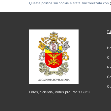
Questa politica sui cookie è stata sincronizzata con
L
H
Ch
Ra
Co
Co
Fides, Scientia, Virtus pro Pacis Cultu