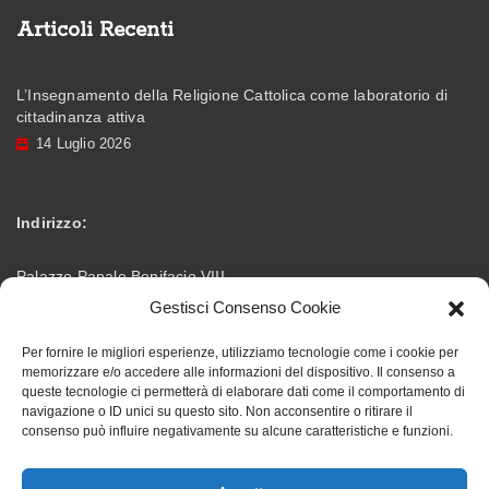
Articoli Recenti
L’Insegnamento della Religione Cattolica come laboratorio di
cittadinanza attiva
14 Luglio 2026
Indirizzo:
Palazzo Papale Bonifacio VIII
Gestisci Consenso Cookie
Via Vittorio Emanuele – 03012 Anagni (FR)
Per fornire le migliori esperienze, utilizziamo tecnologie come i cookie per
memorizzare e/o accedere alle informazioni del dispositivo. Il consenso a
info@accademiabonifaciana.eu
Email:
queste tecnologie ci permetterà di elaborare dati come il comportamento di
navigazione o ID unici su questo sito. Non acconsentire o ritirare il
consenso può influire negativamente su alcune caratteristiche e funzioni.
328 5354419
Telefono: