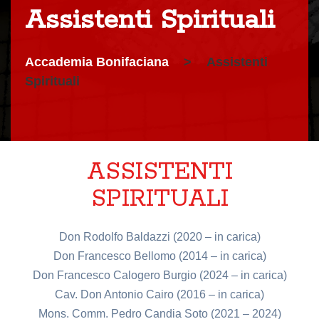
Assistenti Spirituali
Accademia Bonifaciana
>
Assistenti
Spirituali
ASSISTENTI
SPIRITUALI
Don Rodolfo Baldazzi (2020 – in carica)
Don Francesco Bellomo (2014 – in carica)
Don Francesco Calogero Burgio (2024 – in carica)
Cav. Don Antonio Cairo (2016 – in carica)
Mons. Comm. Pedro Candia Soto (2021 – 2024)