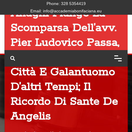
Phone:
328 5354419
Anagni Piange La
Email:
info@accademiabonifaciana.eu
Scomparsa Dell’avv.
Pier Ludovico Passa,
Già Sindaco Della
Città E Galantuomo
D’altri Tempi; Il
Ricordo Di Sante De
Angelis