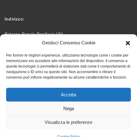
Indirizzo:
Palazzo Papale Bonifacio VIII
Gestisci Consenso Cookie
Via Vittorio Emanuele – 03012 Anagni (FR)
Per fornire le migliori esperienze, utilizziamo tecnologie come i cookie per
memorizzare e/o accedere alle informazioni del dispositivo. Il consenso a
info@accademiabonifaciana.eu
Email:
queste tecnologie ci permetterà di elaborare dati come il comportamento di
navigazione o ID unici su questo sito. Non acconsentire o ritirare il
consenso può influire negativamente su alcune caratteristiche e funzioni.
328 5354419
Telefono:
Accetta
Nega
Visualizza le preferenze
Accademia Bonifaciana ©. All rights reserved, designed by
backupworld.it
Cookie Policy