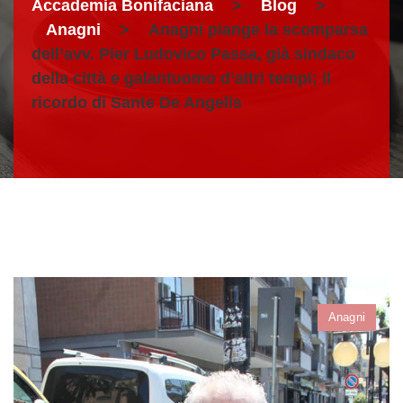
Accademia Bonifaciana
>
Blog
>
Anagni
>
Anagni piange la scomparsa
dell’avv. Pier Ludovico Passa, già sindaco
della città e galantuomo d’altri tempi; il
ricordo di Sante De Angelis
Anagni