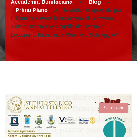
Accademia Bonifaciana
>
Blog
>
Primo Piano
>
Menzione speciale per
il libro “La Pace inaspettata di Giovanni
XIII” di Sante De Angelis dal Premio
Letterario Nazionale “Michele Selvaggio”
Primo piano