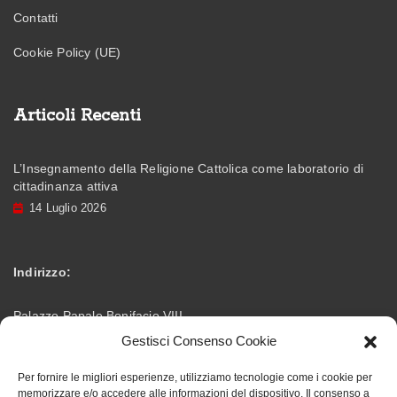
Contatti
Cookie Policy (UE)
Articoli Recenti
L’Insegnamento della Religione Cattolica come laboratorio di
cittadinanza attiva
14 Luglio 2026
Indirizzo:
Palazzo Papale Bonifacio VIII
Gestisci Consenso Cookie
Via Vittorio Emanuele – 03012 Anagni (FR)
Per fornire le migliori esperienze, utilizziamo tecnologie come i cookie per
memorizzare e/o accedere alle informazioni del dispositivo. Il consenso a