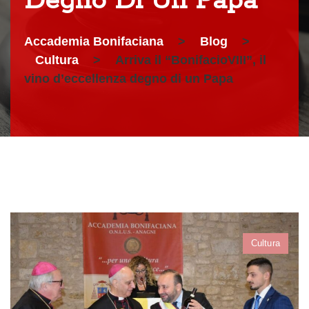
Degno Di Un Papa
Accademia Bonifaciana
>
Blog
>
Cultura
>
Arriva il “BonifacioVIII”, il
vino d’eccellenza degno di un Papa
Cultura