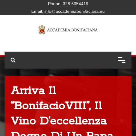
Phone:
328 5354419
Email:
info@accademiabonifaciana.eu
Arriva Il
“BonifacioVIII”, Il
Vino D’eccellenza