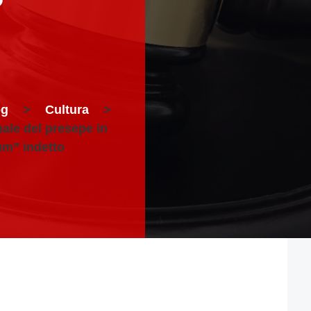
og
>
Cultura
>
nale del presepe in
um” indetto