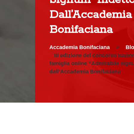
Dall’Accademia
Bonifaciana
Accademia Bonifaciana
>
Bl
III edizione del concorso nazio
famiglia online “Admirabile sign
dall’Accademia Bonifaciana