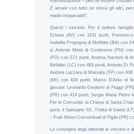
manifestazione –
perché essere cristiani 
È amare con tutto se stessi gli altri, pe
realtà inseparabili”.
Questi i vincitori. Per il settore famigl
Eclana (AV) con 1101 punti, Francesco
Isabella Propogna di Molfetta (BA) con 64
a: Antonio Miele di Cordenons (PN) con
(FG) con 571 punti, Andrea Nardoni di Ana
Bellabio (LC) con 483 punti, Antonio Di P
Andrea Lazzara di Marsala (TP) con 438 
(MI) con 438 punti, Marco D’Anto di Bo
giovani: Leonardo Girolami di Fiuggi (FR
(FR) con 414 punti, Sergio Maria Pietro 
Per le Comunità: la Chiesa di Santa Chia
punti, il Santuario SS. Trinità di Gaeta (
– Frati Minori Conventuali di Piglio (FR) c
La consegna degli attestati ai vincitori e 