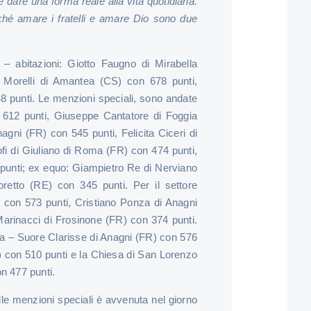
è dare una forma reale alla vita quotidiana.
rché amare i fratelli e amare Dio sono due
ie – abitazioni: Giotto Faugno di Mirabella
 Morelli di Amantea (CS) con 678 punti,
8 punti. Le menzioni speciali, sono andate
 612 punti, Giuseppe Cantatore di Foggia
gni (FR) con 545 punti, Felicita Ciceri di
ofi di Giuliano di Roma (FR) con 474 punti,
punti; ex equo: Giampietro Re di Nerviano
retto (RE) con 345 punti. Per il settore
) con 573 punti, Cristiano Ponza di Anagni
Marinacci di Frosinone (FR) con 374 punti.
ra – Suore Clarisse di Anagni (FR) con 576
LT) con 510 punti e la Chiesa di San Lorenzo
on 477 punti.
alle menzioni speciali è avvenuta nel giorno