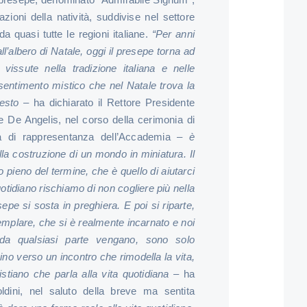
ioni della natività, suddivise nel settore
a quasi tutte le regioni italiane.
“Per anni
all’albero di Natale, oggi il presepe torna ad
vissute nella tradizione italiana e nelle
sentimento mistico che nel Natale trova la
esto
– ha dichiarato il Rettore Presidente
e De Angelis, nel corso della cerimonia di
la di rappresentanza dell’Accademia –
è
la costruzione di un mondo in miniatura. Il
 pieno del termine, che è quello di aiutarci
otidiano rischiamo di non cogliere più nella
epe si sosta in preghiera. E poi si riparte,
emplare, che si è realmente incarnato e noi
 da qualsiasi parte vengano, sono solo
no verso un incontro che rimodella la vita,
stiano che parla alla vita quotidiana
– ha
dini, nel saluto della breve ma sentita