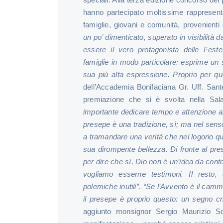
hanno partecipato moltissime rappresentaz
famiglie, giovani e comunità, provenienti d
un po’ dimenticato, superato in visibilità d
essere il vero protagonista delle Feste 
famiglie in modo particolare: esprime un 
sua più alta espressione. Proprio per qu
dell’Accademia Bonifaciana Gr. Uff. Sant
premiazione che si è svolta nella Sa
importante dedicare tempo e attenzione al
presepe è una tradizione, sì; ma nel senso
a tramandare una verità che nel logorio qu
sua dirompente bellezza. Di fronte al pres
per dire che sì, Dio non è un’idea da cont
vogliamo esserne testimoni. Il resto,
polemiche inutili”
.
“Se l’Avvento è il cammi
il presepe è proprio questo: un segno cri
aggiunto monsignor Sergio Maurizio Sol