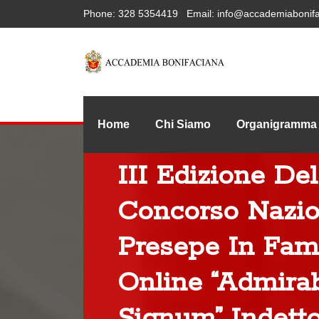
Phone:
328 5354419
Email:
info@accademiabonifa
Home
Chi Siamo
Organigramma
III Edizione Del
Concorso Nazio
Presepe In Fam
Online “Admirab
Signum” Indett