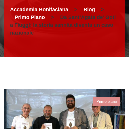
Accademia Bonifaciana
>
Blog
>
Primo Piano
>
Da Sant’Agata de’ Goti
a Fiuggi: la storia sannita diventa un caso
nazionale
Primo piano