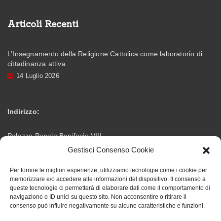
Articoli Recenti
L’Insegnamento della Religione Cattolica come laboratorio di
cittadinanza attiva
14 Luglio 2026
Indirizzo:
Palazzo Papale Bonifacio VIII
Gestisci Consenso Cookie
Via Vittorio Emanuele – 03012 Anagni (FR)
Per fornire le migliori esperienze, utilizziamo tecnologie come i cookie per
memorizzare e/o accedere alle informazioni del dispositivo. Il consenso a
info@accademiabonifaciana.eu
Email:
queste tecnologie ci permetterà di elaborare dati come il comportamento di
navigazione o ID unici su questo sito. Non acconsentire o ritirare il
consenso può influire negativamente su alcune caratteristiche e funzioni.
328 5354419
Telefono: