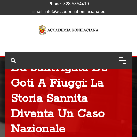
Phone:
328 5354419
Email:
info@accademiabonifaciana.eu
Da Sant’Agata De’
Goti A Fiuggi: La
Storia Sannita
Diventa Un Caso
Nazionale