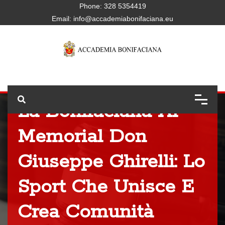
Phone:
328 5354419
Email:
info@accademiabonifaciana.eu
La Bonifaciana Al
Memorial Don
Giuseppe Ghirelli: Lo
Sport Che Unisce E
Crea Comunità