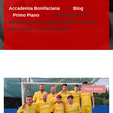
Accademia Bonifaciana
>
Blog
>
Primo Piano
>
La Bonifaciana al
Memorial don Giuseppe Ghirelli: lo Sport
che unisce e crea Comunità
Primo piano