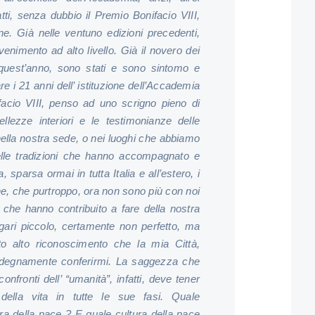
atti, senza dubbio il Premio Bonifacio VIII,
e. Già nelle ventuno edizioni precedenti,
avvenimento ad alto livello. Già il novero dei
r quest’anno, sono stati e sono sintomo e
re i 21 anni dell’ istituzione dell’Accademia
facio VIII, penso ad uno scrigno pieno di
bellezze interiori e le testimonianze delle
ella nostra sede, o nei luoghi che abbiamo
 belle tradizioni che hanno accompagnato e
, sparsa ormai in tutta Italia e all’estero, i
ne, che purtroppo, ora non sono più con noi
che hanno contribuito a fare della nostra
gari piccolo, certamente non perfetto, ma
o alto riconoscimento che la mia Città,
 indegnamente conferirmi. La saggezza che
onfronti dell’ “umanità”, infatti, deve tener
 della vita in tutte le sue fasi.
Quale
ra della pace ? E quale cultura della pace