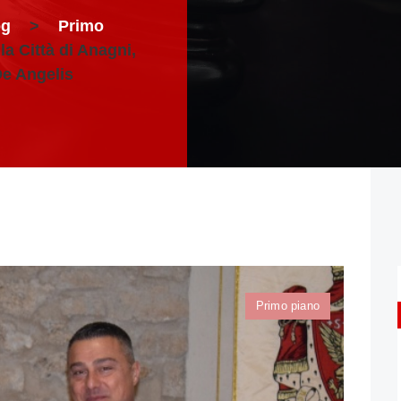
og
>
Primo
a Città di Anagni,
De Angelis
Primo piano