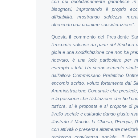
con cui quotidianamente garantisce in s
bisognosi, improntando il proprio e
affidabilità, mostrando saldezza morale
ottenendo una unanime considerazione”.
Questa il commento del Presidente Sa
l’encomio solenne da parte del Sindaco de
gioia e una soddisfazione che non ha pr
ricevuto, è una lode particolare per m
esempio a tutti. Un riconoscimento simil
dall’allora Commissario Prefettizio Dott
encomio scritto, voluto fortemente dal S
Amministrazione Comunale che presiede,
e la passione che l’Istituzione che ho l’on
tutt’ora, si è proposta e si propone di p
livello sociale e culturale dando giusto r
illustrato il Mondo, la Chiesa, l’Europa, l’
con attività o presenza altamente meritoria 
reciproca convivenza sociale. Il fiore 