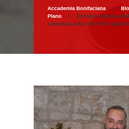
Accademia Bonifaciana
>
Bl
Piano
>
Encomio Solenne dell
concesso al Gr. Uff. Prof. Sante 