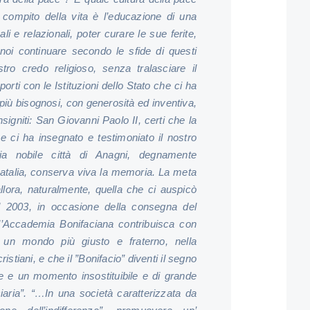
l compito della vita è l’educazione di una
i e relazionali, poter curare le sue ferite,
noi continuare secondo le sfide di questi
ro credo religioso, senza tralasciare il
porti con le Istituzioni dello Stato che ci ha
 i più bisognosi, con generosità ed inventiva,
nsigniti: San Giovanni Paolo II, certi che la
ci ha insegnato e testimoniato il nostro
ia nobile città di Anagni, degnamente
atalia, conserva viva la memoria.
La meta
lora, naturalmente, quella che ci auspicò
l 2003, in occasione della consegna del
l’Accademia Bonifaciana contribuisca con
di un mondo più giusto e fraterno, nella
istiani, e che il ”Bonifacio” diventi il segno
e e un momento insostituibile e di grande
aria”. “
…In una società caratterizzata da