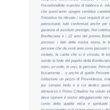
l’inconfondibile marchio di fabbrica è, inf
che quest’anno spegne ventidue candelin
l’iniziativa ha rilevato i suoi requisiti di 
patrocinanti, tutti confermati anche pe
garanzia di assoluto prestigio.
Nel celebra
Bonifaciana e i 22 anni del premio Boni
preziosi: i fatti della nostra storia, le 
persone che da venti anni sono passate n
visitato, la carità che si è vissuta, le
nutrito la fede del popolo della Bonifaciana
nomi, un volto, le voci, le persone. Perso
fisicamente
… e anche di quelle
Persone 
Istituzione un pezzo di Provvidenza, ma
pur sempre bello e a cui dedico quest
attraverso il Primo Cittadino ha voluto
deve ispirare il nostro atteggiamento nei c
conto della qualità etica e spirituale
riconoscimento può riceve oggi una cultu