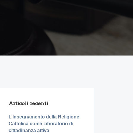
Articoli recenti
L’Insegnamento della Religione
Cattolica come laboratorio di
cittadinanza attiva