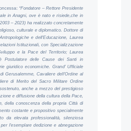
 concessa:
“Fondatore – Rettore Presidente
le in Anagni, ove è nato e risiede,che in
le (2003 – 2023) ha realizzato concretamente
religioso, culturale e diplomatico. Dottore di
Antropologiche e dell’Educazione, Laurea
lazioni Istituzionali, con Specializzazione
viluppo e la Pace del Territorio; Laurea
, è Postulatore delle Cause dei Santi in
ie giuridico economiche. Grand’ Ufficiale
 di Gerusalemme, Cavaliere dell’Ordine al
liere di Merito del Sacro Militare Ordine
sostenuto, anche a mezzo del prestigioso
ozione e diffusione della cultura della Pace,
le, della conoscenza della propria Città di
mento costante e propositivo specialmente
to da elevata professionalità, silenziosa
e per l’esemplare dedizione e abnegazione