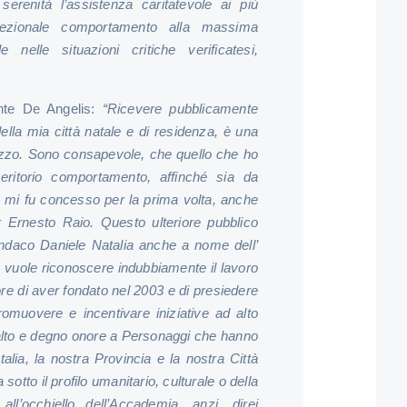
erenità l’assistenza caritatevole ai più
ccezionale comportamento alla massima
 nelle situazioni critiche verificatesi,
nte De Angelis:
“
Ricevere pubblicamente
lla mia città natale e di residenza, è una
ezzo. Sono consapevole, che quello che ho
eritorio comportamento, affinché sia da
e mi fu concesso per la prima volta, anche
or Ernesto Raio. Questo ulteriore pubblico
indaco Daniele Natalia anche a nome dell’
 vuole riconoscere indubbiamente
il lavoro
ore di aver fondato nel 2003 e di presiedere
romuovere e incentivare iniziative ad alto
isalto e degno onore a Personaggi che hanno
Italia, la nostra Provincia e la nostra Città
sotto il profilo umanitario, culturale o della
all’occhiello dell’Accademia, anzi, direi