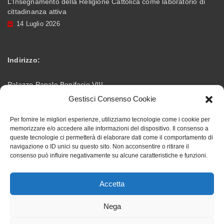
L’Insegnamento della Religione Cattolica come laboratorio di
cittadinanza attiva
14 Luglio 2026
Indirizzo:
Palazzo Papale Bonifacio VIII
Gestisci Consenso Cookie
Via Vittorio Emanuele – 03012 Anagni (FR)
Per fornire le migliori esperienze, utilizziamo tecnologie come i cookie per
memorizzare e/o accedere alle informazioni del dispositivo. Il consenso a
info@accademiabonifaciana.eu
Email:
queste tecnologie ci permetterà di elaborare dati come il comportamento di
navigazione o ID unici su questo sito. Non acconsentire o ritirare il
consenso può influire negativamente su alcune caratteristiche e funzioni.
328 5354419
Telefono:
Accetta
Nega