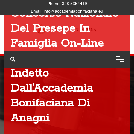
Phone:
328 5354419
Concorso Nazionale
Email:
info@accademiabonifaciana.eu
Del Presepe In
Famiglia On-Line
“Admirabile Signum”
Indetto
Dall’Accademia
Bonifaciana Di
Anagni