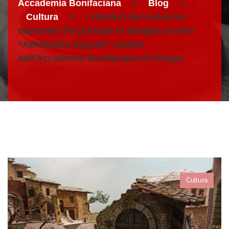
Accademia Bonifaciana
>
Blog
>
Cultura
>
I vincitori del concorso
nazionale del presepe in famiglia on-line
“Admirabile Signum” indetto
dall’Accademia Bonifaciana di Anagni
Cultura