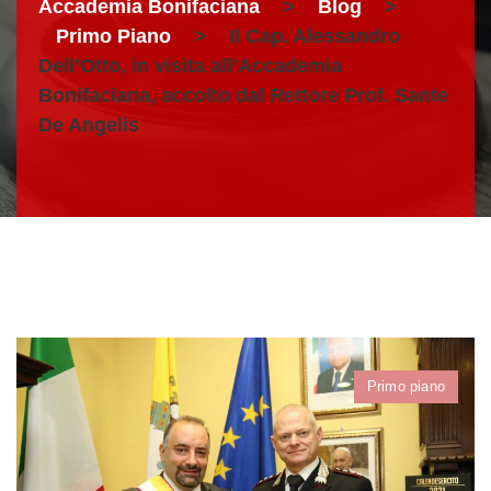
Accademia Bonifaciana
>
Blog
>
Primo Piano
>
Il Cap. Alessandro
Dell’Otto, in visita all’Accademia
Bonifaciana, accolto dal Rettore Prof. Sante
De Angelis
Primo piano