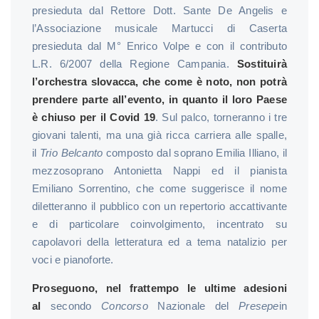
presieduta dal Rettore Dott. Sante De Angelis e
l’Associazione musicale Martucci di Caserta
presieduta dal M° Enrico Volpe e con il contributo
L.R. 6/2007 della Regione Campania.
Sostituirà
l’orchestra slovacca, che come è noto, non potrà
prendere parte all’evento, in quanto il loro Paese
è chiuso per il Covid 19
. Sul palco, torneranno i tre
giovani talenti, ma una già ricca carriera alle spalle,
il
Trio Belcanto
composto dal soprano Emilia Illiano, il
mezzosoprano Antonietta Nappi ed il pianista
Emiliano Sorrentino, che come suggerisce il nome
diletteranno il pubblico con un repertorio accattivante
e di particolare coinvolgimento, incentrato su
capolavori della letteratura ed a tema natalizio per
voci e pianoforte.
Proseguono, nel frattempo le ultime adesioni
al
secondo
Concorso
Nazionale del
Presepe
in