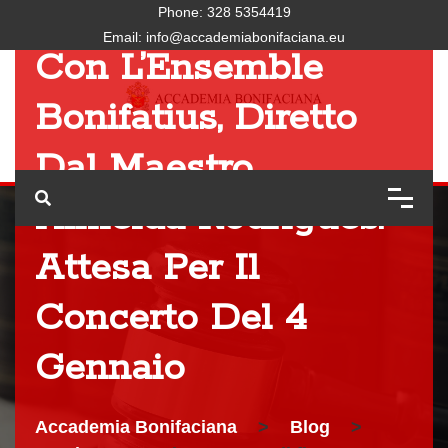
Successo Meritato
Phone:
328 5354419
Email:
info@accademiabonifaciana.eu
Con L’Ensemble
Bonifatius, Diretto
Dal Maestro
Almeida Rodrigues.
Attesa Per Il
Concerto Del 4
Gennaio
Accademia Bonifaciana
>
Blog
>