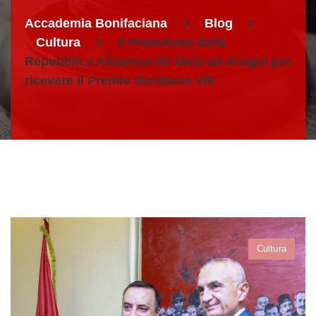
Accademia Bonifaciana
>
Blog
>
Cultura
>
Il Presidente della
Repubblica Albanese Ilir Meta ad Anagni per
ricevere il Premio Bonifacio VIII
Cultura