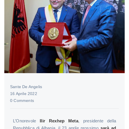
Sante De Angelis
16 Aprile 2022
0 Comments
L’Onorevole
Ilir Rexhep Meta
, presidente della
Repubblica di Albania, il 23 aprile prossimo
sarà ad