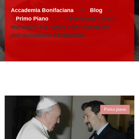
Accademia Bonifaciana
>
Blog
>
Primo Piano
>
Il Professor Cesare
Marinacci, è il nuovo Vice Presidente
dell’Accademia Bonifaciana
Primo piano