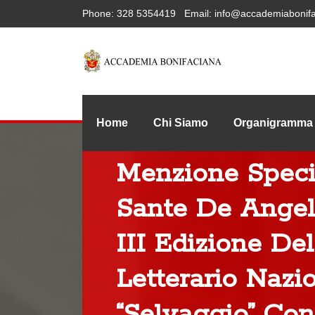
Phone:
328 5354419
Email:
info@accademiabonifa
Home
Chi Siamo
Organigramma
Menzione Speci
Sante De Angeli
III Edizione De
Letterario Nazi
“Selvaggio” Con 