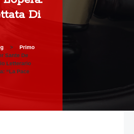
ttata Di
og
>
Primo
er Sante De
io Letterario
ra: “La Pace