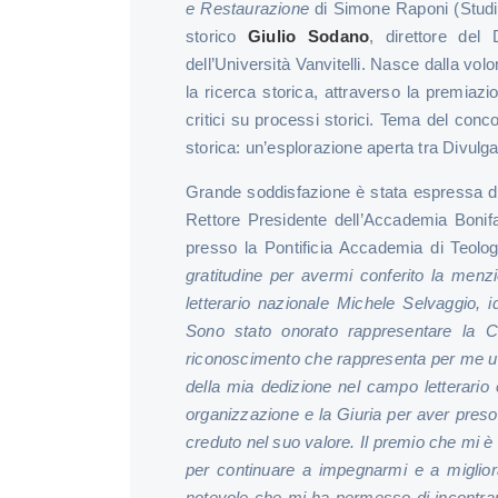
e Restaurazione
di Simone Raponi (Studiu
storico
Giulio Sodano
, direttore del 
dell’Università Vanvitelli. Nasce dalla vol
la ricerca storica, attraverso la premiazi
critici su processi storici. Tema del conc
storica: un’esplorazione aperta tra Divul
Grande soddisfazione è stata espressa da
Rettore Presidente dell’Accademia Bonifa
presso la Pontificia Accademia di Teolo
gratitudine per avermi conferito la menzi
letterario nazionale Michele Selvaggio, id
Sono stato onorato rappresentare la C
riconoscimento che rappresenta per me un
della mia dedizione nel campo letterario e 
organizzazione e la Giuria per aver preso
creduto nel suo valore. Il premio che mi 
per continuare a impegnarmi e a miglior
notevole che mi ha permesso di incontra