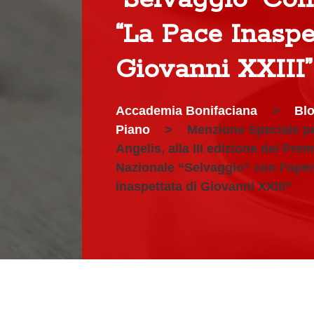
“La Pace Inaspe
Giovanni XXIII”
Accademia Bonifaciana
>
Bl
Piano
>
Menzione Speciale p
Angelis, alla III edizione del Prem
Nazionale “Selvaggio” con l’ope
inaspettata di Giovanni XXIII”