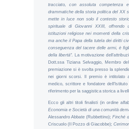
tracciato, con assoluta competenza e
drammatiche della storia politica del XX se
mette in luce non solo il contesto sto
spirituale di Giovanni XXIII, offrendo 
istituzioni religiose nei momenti della cr
ma anche il Papa della tutela dei diritti ci
conseguenza del tacere delle armi, è figlia
della libertà”.
La motivazione dell’attribuz
Dott.ssa Tiziana Selvaggio, Membro dell
premiazione si è svolta presso la splend
nei giorni scorsi. Il premio è intitolato 
medico, scrittore e fondatore dell’Istitu
riferimento per la saggistica storica a livel
Ecco gli altri titoli finalisti (in ordine al
Economia e Società di una comunità deman
Alessandro Abbate (Rubbettino);
Finché du
Criscuolo (Il Pozzo di Giacobbe);
Cerimoni