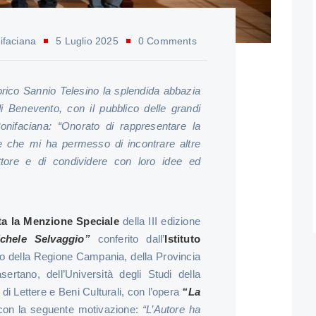
ifaciana
5 Luglio 2025
0 Comments
torico Sannio Telesino la splendida abbazia
i Benevento, con il pubblico delle grandi
Bonifaciana: “Onorato di rappresentare la
le che mi ha permesso di incontrare altre
tore e di condividere con loro idee ed
ta la Menzione Speciale
della III edizione
chele Selvaggio”
conferito dall’
Istituto
nio della Regione Campania, della Provincia
rtano, dell’Università degli Studi della
di Lettere e Beni Culturali, con l’opera
“La
on la seguente motivazione:
“L’Autore ha