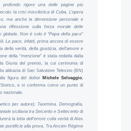
 profondo rigore una delle pagine più
colo: la crisi missilistica di Cuba. L’opera
rico, ma anche la dimensione personale e
una riflessione sulla forza morale delle
isi globale. Non è solo il “Papa della pace”
vili. La pace, infatti, prima ancora di essere
 della verità, della giustizia, dell’amore e
ione della “menzione” è stata redatta dalla
a Giuria del premio, la cui cerimonia di
ida abbazia di San Salvatore Telesino (BN)
alla figura del dottor
Michele Selvaggio
,
to Storico, e si conferma come un punto di
lo nazionale.
fabetico per autore):
Taormina. Demografia,
iale siciliana tra Seicento e Settecento
di
rerà la lotta dell’errore colla verità
di Alex
e pontificie alla prova. Tra Ancien Régime