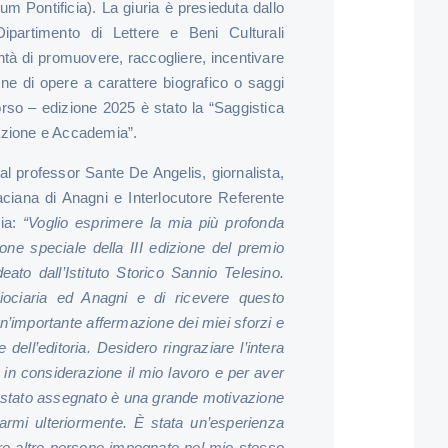
m Pontificia). La giuria è presieduta dallo
Dipartimento di Lettere e Beni Culturali
ontà di promuovere, raccogliere, incentivare
one di opere a carattere biografico o saggi
orso – edizione 2025 è stato la “Saggistica
gazione e Accademia”.
l professor Sante De Angelis, giornalista,
ciana di Anagni e Interlocutore Referente
gia:
“Voglio esprimere la mia più profonda
one speciale della III edizione del premio
eato dall’Istituto Storico Sannio Telesino.
iociaria ed Anagni e di ricevere questo
’importante affermazione dei miei sforzi e
dell’editoria. Desidero ringraziare l’intera
 in considerazione il mio lavoro e per aver
è stato assegnato è una grande motivazione
armi ulteriormente. È stata un’esperienza
re altre persone impegnate nel mio stesso