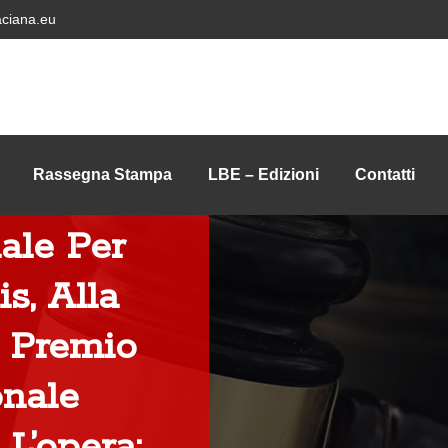
ciana.eu
Rassegna Stampa
LBE – Edizioni
Contatti
ale Per
s, Alla
l Premio
onale
L’opera: