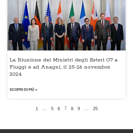
La Riunione dei Ministri degli Esteri G7 a
Fiuggi e ad Anagni, il 25-26 novembre
2024
SCOPRI DI PIÙ »
1
…
5
6
7
8
9
…
25