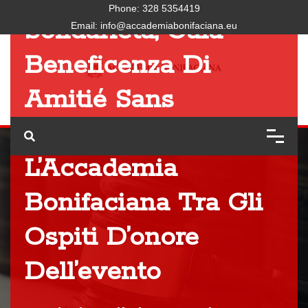
Phone:
328 5354419
Solidarietà, Galà
Email:
info@accademiabonifaciana.eu
Beneficenza Di
Amitié Sans
Frontières A Roma,
L’Accademia
Bonifaciana Tra Gli
Ospiti D’onore
Dell’evento