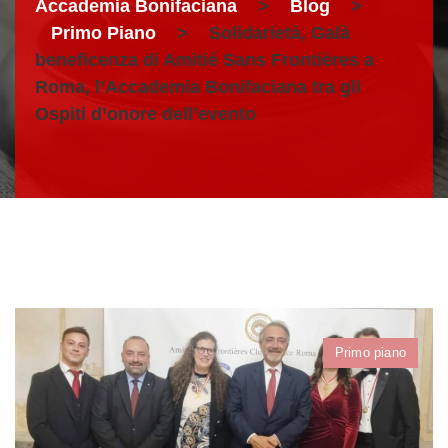
Accademia Bonifaciana
>
Blog
>
Primo Piano
>
Solidarietà, Galà
beneficenza di Amitié Sans Frontières a
Roma, l’Accademia Bonifaciana tra gli
Ospiti d’onore dell’evento
Primo piano