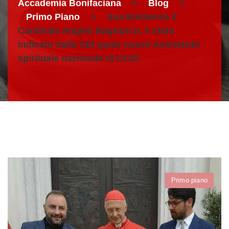
Accademia Bonifaciana
>
Blog
>
Primo Piano
>
Sua Eminenza il
Cardinale Angelo Bagnasco, è stato
indicato dalla CEI quale nuovo Assistente
spirituale nazionale di UCID.
Primo piano