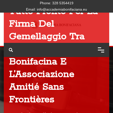
Phone:
328 5354419
Tutto Pronto Per La
Email:
info@accademiabonifaciana.eu
Firma Del
Gemellaggio Tra
L’Accademia
Bonifacina E
L’Associazione
Amitié Sans
Frontières