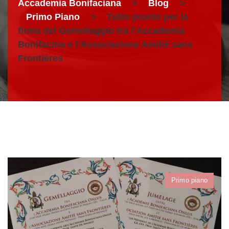
Accademia Bonifaciana
>
Blog
>
Primo Piano
>
Tutto pronto per la
firma del Gemellaggio tra l’Accademia
Bonifacina e l’Associazione Amitié sans
Frontières
Primo piano