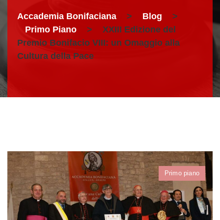
Accademia Bonifaciana
>
Blog
>
Primo Piano
>
XXIII Edizione del
Premio Bonifacio VIII: un Omaggio alla
Cultura della Pace
Primo piano