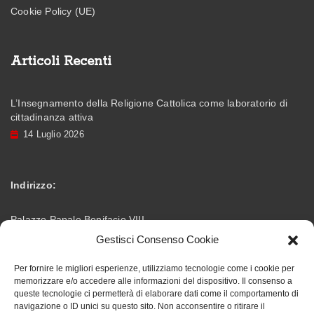
Cookie Policy (UE)
Articoli Recenti
L’Insegnamento della Religione Cattolica come laboratorio di
cittadinanza attiva
14 Luglio 2026
Indirizzo:
Palazzo Papale Bonifacio VIII
Gestisci Consenso Cookie
Via Vittorio Emanuele – 03012 Anagni (FR)
Per fornire le migliori esperienze, utilizziamo tecnologie come i cookie per
memorizzare e/o accedere alle informazioni del dispositivo. Il consenso a
info@accademiabonifaciana.eu
Email:
queste tecnologie ci permetterà di elaborare dati come il comportamento di
navigazione o ID unici su questo sito. Non acconsentire o ritirare il