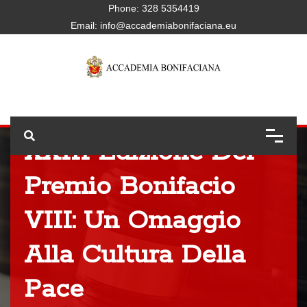
Phone:
328 5354419
Email:
info@accademiabonifaciana.eu
XXIII Edizione Del
Premio Bonifacio
VIII: Un Omaggio
Alla Cultura Della
Pace