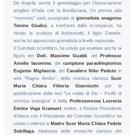
De Angelis anche il gemellaggio per l’Associazione
artiglieri d’Italia con la Bonifaciana. Un premio alla
“memoria” sarà assegnato al
giornalista anagnino
Tonino Giudici
, a trent’anni dalla scomparsa: ha
ritirato la scultura di Ambrosetti, il figlio Daniele,
anche lui apprezzato giornalista a livello nazionale.
Il Comitato scientifico, ha voluto poi esaltare anche la
figura del
Dott. Massimo Gualdi
, del
Professor
Aniello Iacomino
, del
campione paraolimpionico
Eugenio Migliaccio
, del
Cavaliere Niko Peduto
in
arte “Ragno Amiko”, della monaca clarissa
Suor
Maria Chiara Vittoria Giannicchi
per la
pubblicazione della tesi “La realtà di Dio – Profili di
scienza teologica” e della
Professoressa Lucrecia
Emilce Vega Gramunt
. Inoltre, il Rettore Presidente
d’intesa con il Presidente del Comitato Scientifico ha
voluto conferire a
Madre Suor Maria Chiara Fedele
Subillaga
, Abatessa delle monache clarisse del