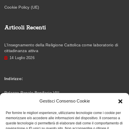
Cookie Policy (UE)
Articoli Recenti
L’Insegnamento della Religione Cattolica come laboratorio di
cittadinanza attiva
14 Luglio 2026
Indirizzo:
Palazzo Papale Bonifacio VIII
Gestisci Consenso Cookie
Via Vittorio Emanuele – 03012 Anagni (FR)
Per fornire le migliori esperienze, utilizziamo tecnologie come i cookie per
memorizzare e/o accedere alle informazioni del dispositivo. Il consenso a
info@accademiabonifaciana.eu
Email:
queste tecnologie ci permetterà di elaborare dati come il comportamento di
navigazione o ID unici su questo sito. Non acconsentire o ritirare il