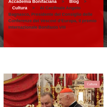
Accademia Bonifaciana
>
Blog
>
Cultura
>
Al Cardinale Angelo
Bagnasco, Presidente del Consiglio delle
Conferenze dei Vescovi d’Europa, il premio
Internazionale Bonifaxio VIII
Cultura