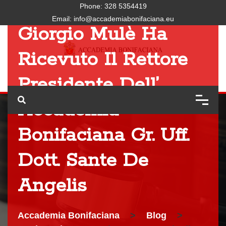
Stato Alla Difesa On.
Phone:
328 5354419
Email:
info@accademiabonifaciana.eu
Giorgio Mulè Ha
Ricevuto Il Rettore
Presidente Dell’
Accademia
Bonifaciana Gr. Uff.
Dott. Sante De
Angelis
Accademia Bonifaciana
>
Blog
>