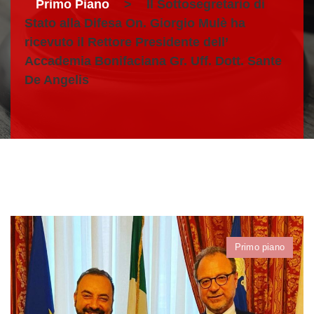
Primo Piano
>
Il Sottosegretario di
Stato alla Difesa On. Giorgio Mulè ha
ricevuto il Rettore Presidente dell’
Accademia Bonifaciana Gr. Uff. Dott. Sante
De Angelis
Primo piano