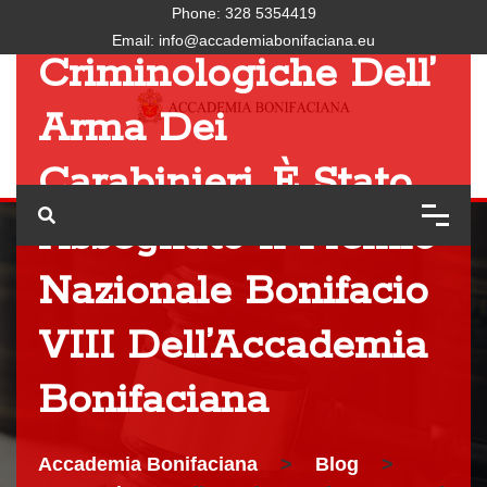
Reparto Analisi
Phone:
328 5354419
Email:
info@accademiabonifaciana.eu
Criminologiche Dell’
Arma Dei
Carabinieri, È Stato
Assegnato Il Premio
Nazionale Bonifacio
VIII Dell’Accademia
Bonifaciana
Accademia Bonifaciana
>
Blog
>