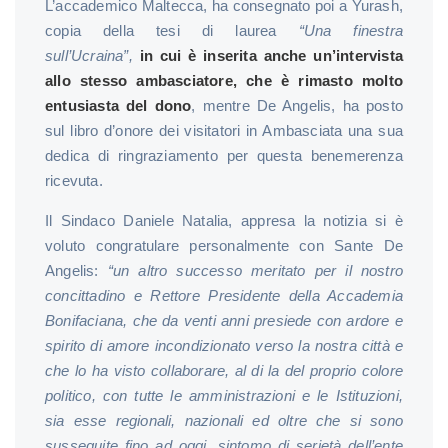
L’accademico Maltecca, ha consegnato poi a Yurash,
copia della tesi di laurea
“Una finestra
sull’Ucraina”,
in cui è inserita anche un’intervista
allo stesso ambasciatore, che è rimasto molto
entusiasta del dono
, mentre De Angelis, ha posto
sul libro d’onore dei visitatori in Ambasciata una sua
dedica di ringraziamento per questa benemerenza
ricevuta.
Il Sindaco Daniele Natalia, appresa la notizia si è
voluto congratulare personalmente con Sante De
Angelis:
“un altro successo meritato per il nostro
concittadino e Rettore Presidente della Accademia
Bonifaciana, che da venti anni presiede con ardore e
spirito di amore incondizionato verso la nostra città e
che lo ha visto collaborare, al di la del proprio colore
politico, con tutte le amministrazioni e le Istituzioni,
sia esse regionali, nazionali ed oltre che si sono
susseguite fino ad oggi, sintomo di serietà dell’ente