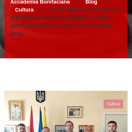
Accademia Bonifaciana
>
Blog
>
Cultura
>
All’Accademia Bonifaciana e
al presidente Sante De Angelis il grazie
dell’Ambasciata Ucraina presso la Santa
Sede
Cultura