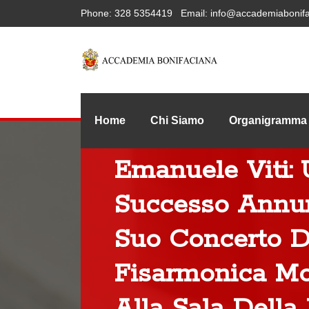
Phone:
328 5354419
Email:
info@accademiabonifa
Home
Chi Siamo
Organigramma
Emanuele Viti:
Successo Annun
Suo Concerto D
Fisarmonica M
Alla Sala Della