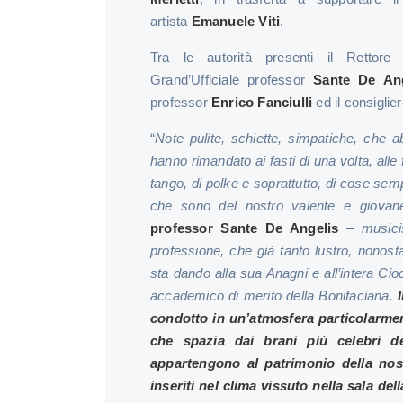
artista
Emanuele Viti
.
Tra le autorità presenti il Rettore 
Grand’Ufficiale professor
Sante De Ang
professor
Enrico Fanciulli
ed il consigli
“
Note pulite, schiette, simpatiche, che 
hanno rimandato ai fasti di una volta, alle
tango, di polke e soprattutto, di cose semp
che sono del nostro valente e giovan
professor Sante De Angelis
–
musici
professione, che già tanto lustro, nonost
sta dando alla sua Anagni e all’intera Ci
accademico di merito della Bonifaciana.
I
condotto in un’atmosfera particolarmen
che spazia dai brani più celebri de
appartengono al patrimonio della nos
inseriti nel clima vissuto nella sala de