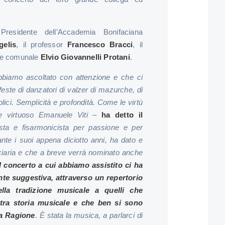
Presidente dell’Accademia Bonifaciana
elis
, il professor
Francesco Bracci
, il
ere comunale
Elvio Giovannelli Protani
.
abbiamo ascoltato con attenzione e che ci
 feste di danzatori di valzer di mazurche, di
lici. Semplicità e profondità. Come le virtù
e virtuoso Emanuele Viti
–
ha detto il
sta e fisarmonicista per passione e per
ante i suoi appena diciotto anni, ha dato e
ociaria e che a breve verrà nominato anche
l concerto a cui abbiamo assistito ci ha
te suggestiva, attraverso un repertorio
lla tradizione musicale a quelli che
tra storia musicale e che ben si sono
lla Ragione
. È stata la musica, a parlarci di