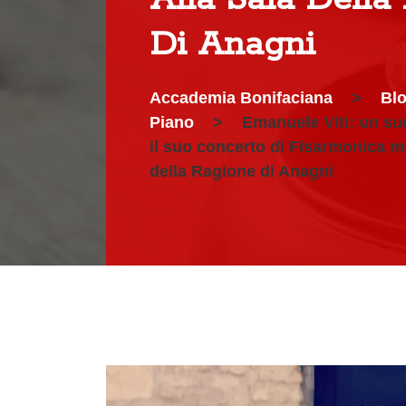
Di Anagni
Accademia Bonifaciana
>
Bl
Piano
>
Emanuele Viti: un s
il suo concerto di Fisarmonica m
della Ragione di Anagni