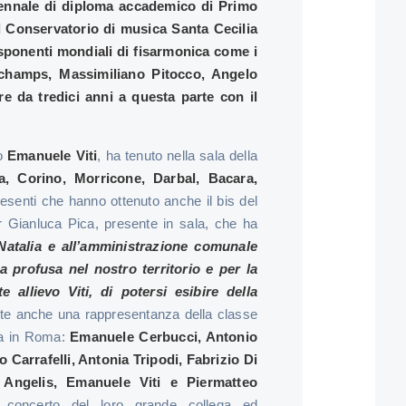
iennale di diploma accademico di Primo
l Conservatorio di musica Santa Cecilia
sponenti mondiali di fisarmonica come i
champs, Massimiliano Pitocco, Angelo
re da tredici anni a questa parte con il
so
Emanuele Viti
, ha tenuto nella sala della
a, Corino, Morricone, Darbal, Bacara,
presenti che hanno ottenuto anche il bis del
r Gianluca Pica, presente in sala, che ha
Natalia e all’amministrazione comunale
a profusa nel nostro territorio e per la
 allievo Viti, di potersi esibire della
te anche una rappresentanza della classe
ia in Roma:
Emanuele Cerbucci, Antonio
 Carrafelli, Antonia Tripodi, Fabrizio Di
 Angelis, Emanuele Viti e Piermatteo
l concerto del loro grande collega ed