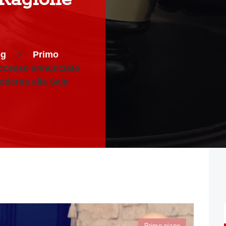
og
>
Primo
uccesso annunciato
oderna alla Sala
Primo piano