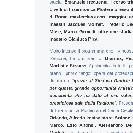
studia.
Emanuele frequenta il corso tr
Livelli di Fisarmonica Modera presso i
di Roma, masterclass con i maggiori e
maestri Jacques Mornet, Frederic De
Miele, Marco Gemelli, oltre che studia
maestro Gianluca Pica
.
Molto intenso il programma che il virtuo
Ragione, tra cui brani di
Brahms, Pic
Marfisi e Strauss
. Applaudito da tutti i 
brano “Ipnotic tango” opera del professo
dichiarato:
“
grazie al Sindaco Daniele 
per questa grande opportunità artistic
possibilità che ha dato al mio valente
prestigiosa sala della Ragione
”
. Presen
di Fisarmonica Moderna del Santa Cecil
Orlando, Alfredo Impicciatore, Antonello
Marco, Ezio Alfonsi, Alessandro De
Merletti
, in trasferta a supportare i