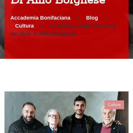
Di Alfio Borghese
Accademia Bonifaciana
>
Blog
>
Cultura
>
Le bellezze della Ciociaria
nel libro di Alfio Borghese
Cultura