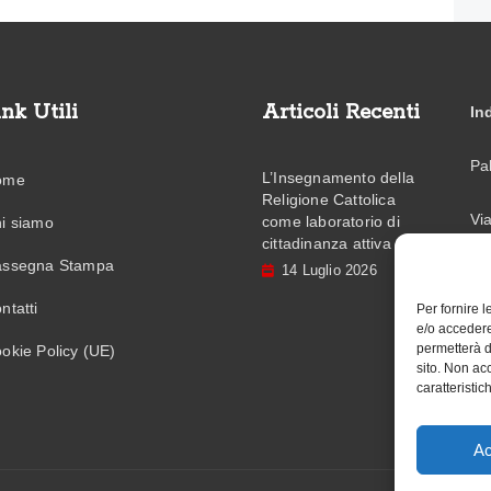
ink Utili
Articoli Recenti
In
Pa
L’Insegnamento della
ome
Religione Cattolica
Vi
come laboratorio di
i siamo
cittadinanza attiva
ssegna Stampa
14 Luglio 2026
Em
ntatti
Per fornire 
Te
e/o accedere
permetterà d
okie Policy (UE)
sito. Non ac
caratteristic
Ac