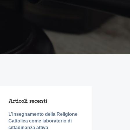
Articoli recenti
L’Insegnamento della Religione
Cattolica come laboratorio di
cittadinanza attiva