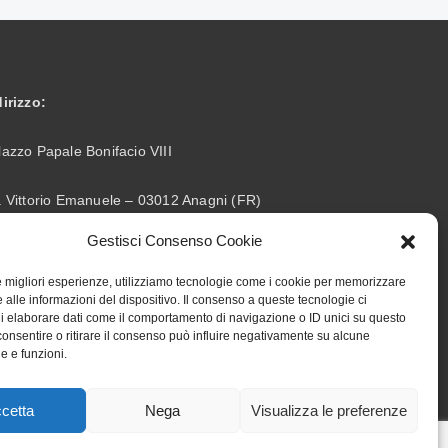
dirizzo:
lazzo Papale Bonifacio VIII
a Vittorio Emanuele – 03012 Anagni (FR)
Gestisci Consenso Cookie
info@accademiabonifaciana.eu
ail:
le migliori esperienze, utilizziamo tecnologie come i cookie per memorizzare
328 5354419
lefono:
 alle informazioni del dispositivo. Il consenso a queste tecnologie ci
i elaborare dati come il comportamento di navigazione o ID unici su questo
consentire o ritirare il consenso può influire negativamente su alcune
he e funzioni.
cetta
Nega
Visualizza le preferenze