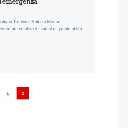
ll’emergenza
istiano Trentini e Antonio Musso
e un tentativo di sintesi di quanto si sta
Paginazione degli artic
1
2