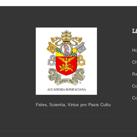
L
H
Ch
Ra
Co
Co
Fides, Scientia, Virtus pro Pacis Cultu