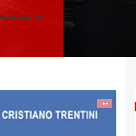
icoli di: LBE - LA
LBE