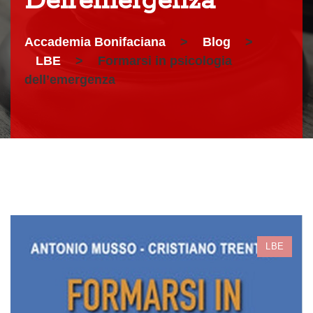
Dell’emergenza
Accademia Bonifaciana
>
Blog
>
LBE
>
Formarsi in psicologia
dell’emergenza
LBE