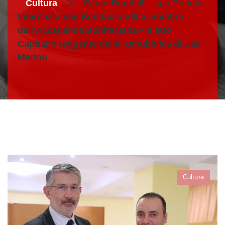
Cultura
>
Paolo Rondelli – già Premio
Internazionale Bonifacio VIII e membro
dell’Accademia Bonifaciana – eletto
Capitano reggente della Repubblica di San
Marino
Cultura