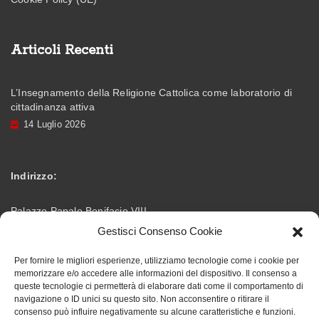
Articoli Recenti
L’Insegnamento della Religione Cattolica come laboratorio di
cittadinanza attiva
14 Luglio 2026
Indirizzo:
Palazzo Papale Bonifacio VIII
Gestisci Consenso Cookie
Via Vittorio Emanuele – 03012 Anagni (FR)
Per fornire le migliori esperienze, utilizziamo tecnologie come i cookie per
memorizzare e/o accedere alle informazioni del dispositivo. Il consenso a
info@accademiabonifaciana.eu
Email:
queste tecnologie ci permetterà di elaborare dati come il comportamento di
navigazione o ID unici su questo sito. Non acconsentire o ritirare il
consenso può influire negativamente su alcune caratteristiche e funzioni.
328 5354419
Telefono: