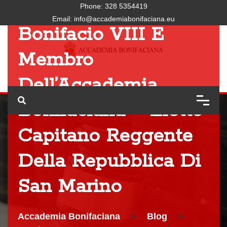
Internazionale
Phone:
328 5354419
Email:
info@accademiabonifaciana.eu
Bonifacio VIII E
Membro
Dell’Accademia
Bonifaciana – Eletto
Capitano Reggente
Della Repubblica Di
San Marino
Accademia Bonifaciana
>
Blog
>