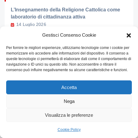
L’Insegnamento della Religione Cattolica come
laboratorio di cittadinanza attiva
14 Luglio 2026
Gestisci Consenso Cookie
La Bonifaciana Calcio vince il 2° Torneo “Don
Giuseppe Ghirelli”: 10 – 6 ai Galacticos in una
Per fornire le migliori esperienze, utilizziamo tecnologie come i cookie per
finale spettacolare
memorizzare e/o accedere alle informazioni del dispositivo. Il consenso a
queste tecnologie ci permetterà di elaborare dati come il comportamento di
14 Luglio 2026
navigazione o ID unici su questo sito. Non acconsentire o ritirare il
consenso può influire negativamente su alcune caratteristiche e funzioni.
Accademia Bonifaciana: successo ad Anagni per
la chiusura dell’anno Accademico e la I sessione
Accetta
della XXIV edizione del Premio Bonifacio VIII
4 Luglio 2026
Nega
Fides, Scientia, Virtus: il segno grafico di
Visualizza le preferenze
Bonifacio VIII per l’Accademia Bonifaciana
29 Giugno 2026
Cookie Policy