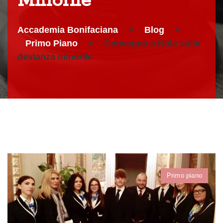
Minorile
Accademia Bonifaciana
>
Blog
>
Primo Piano
>
Convegno a Nola sulla
devianza minorile
Primo piano