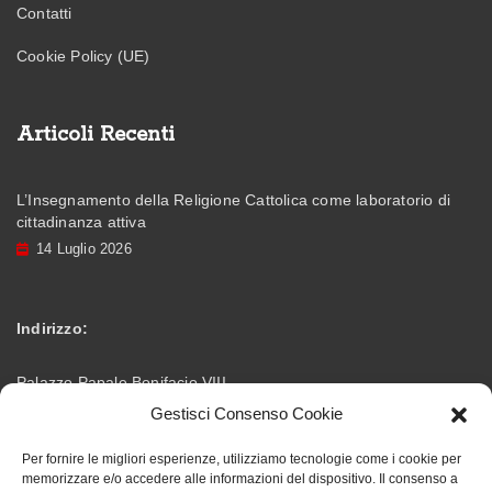
Contatti
Cookie Policy (UE)
Articoli Recenti
L’Insegnamento della Religione Cattolica come laboratorio di
cittadinanza attiva
14 Luglio 2026
Indirizzo:
Palazzo Papale Bonifacio VIII
Gestisci Consenso Cookie
Via Vittorio Emanuele – 03012 Anagni (FR)
Per fornire le migliori esperienze, utilizziamo tecnologie come i cookie per
memorizzare e/o accedere alle informazioni del dispositivo. Il consenso a
info@accademiabonifaciana.eu
Email: