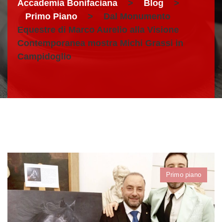
Accademia Bonifaciana
>
Blog
>
Primo Piano
>
Dal Monumento
Equestre di Marco Aurelio alla Visione
Contemporanea mostra Michi Grassi in
Campidoglio
Primo piano