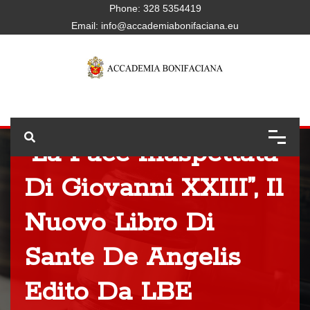
Phone:
328 5354419
Email:
info@accademiabonifaciana.eu
“La Pace Inaspettata
Di Giovanni XXIII”, Il
Nuovo Libro Di
Sante De Angelis
Edito Da LBE