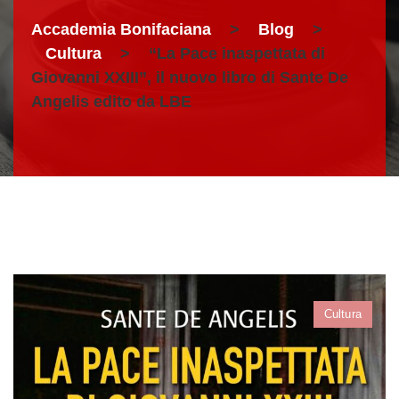
Accademia Bonifaciana
>
Blog
>
Cultura
>
“La Pace inaspettata di
Giovanni XXIII”, il nuovo libro di Sante De
Angelis edito da LBE
Cultura