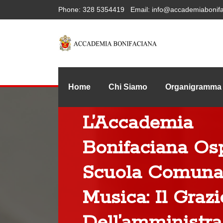
Phone:
328 5354419
Email:
info@accademiabonifa
Home
Chi Siamo
Organigramma
L’Accademia
Bonifaciana Osp
Scuola Comuna
Musica: Il Grazi
Dell’amministra