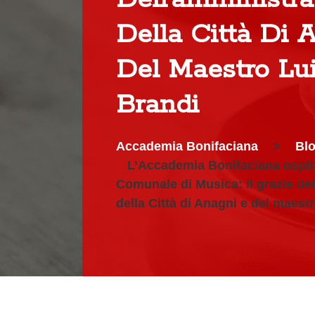
Della Città Di 
Del Maestro Lui
Brandi
Accademia Bonifaciana
>
Bl
L’Accademia Bonifaciana ospit
Comunale di Musica: il grazie de
della Città di Anagni e del maest