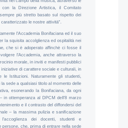
vità nel campo della musica, attraverso le
e con la Direzione Artistica, il Comitato
sempre più stretto basato sul rispetto dei
caratterizzato le nostre attività”.
tamente l’Accademia Bonifaciana ed il suo
r la squisita accolglienza ed ospitalità nei
e, che si è adoperato affinchè ci fosse il
nvolgere l’Accademia, anche attraverso la
ocinio morale, in inviti e manifesti pubblici
niziative di carattere sociale e culturali, in
 le Istituzioni. Naturamente gli studenti,
i la sede a qualsiasi titolo al momento delle
ativa, esonerando la Bonifaciana, da ogni
e – in ottemperanza al DPCM dell’8 marzo
tenimento e il contrasto del diffondersi del
ionale – la massima pulizia e sanificazione
 l’accoglienza dei docenti, studenti e
le persone, che, prima di entrare nella sede