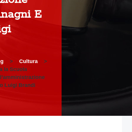
Anagni E
gi
og
>
Cultura
>
a la Scuola
ll’amministrazione
ro Luigi Brandi