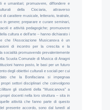
ciali e umanitari; promuovere, diffondere e
-culturali della Ciociaria, attraverso
 di carattere musicale, letterario, tea­trale,
olo in genere; preparare e curare seminari,
ttacoli e attività pedagogiche; promuovere
della cultura e dell’arte – hanno dichiarato i
 e che l’Associazione Musicanova è un
sioni di incontro per la crescita e la
a la socialità promuovendo prevalentemente
 della Scuola Comunale di Musica di Anagni
tituzioni hanno posto, le basi per un futuro
to degli obiettivi culturali e sociali per cui
dato che la Bonifaciana si impegnaa
 propri settori disciplinari che coinvolgono
ililtare gli studenti della “Musicanova” a
 propri docenti nella loro struttura – sita in
uelle attività che fanno parte di questo
 del presente accordo, sono dal lunedì al