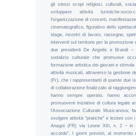
gli stessi scopi religiosi, culturali, so
sviluppare attività turisti­che-socio
l’organizzazione di concerti, manifestazioni
cinematografico, figurativo dello spettac
stage, incontri di lavo­ro, rassegne, spe
interventi sul territorio per la promozione 
due presidenti De Angelis e Brandi –
sodalizio culturale che promuove occa
formazione artistica dei giovani e stimol
attività musicali, attraverso la gestione
(Fr), che i rappresentanti di queste due is
di collaborazione finalizzato al raggiungimen
hanno sempre operato, hanno accor
promuovere iniziative di cultura legate ai
l’Associazione Culturale Musicanova; fac
svolgere attività “pratiche” e lezioni con i
Anagni (FR) via Leone XIII, n. 2 – in q
accordo”. I giorni previsti, al momento