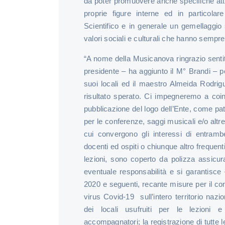
da poter promuovere anche specifiche atti
proprie figure interne ed in particolar
Scientifico e in generale un gemellaggio 
valori sociali e culturali che hanno sempre 
“A nome della Musicanova ringrazio senti
presidente – ha aggiunto il M° Brandi – pe
suoi locali ed il maestro Almeida Rodrigu
risultato sperato. Ci impegneremo a coi
pubblicazione del logo dell’Ente, come patr
per le conferenze, saggi musicali e/o altre i
cui convergono gli interessi di entrambe
docenti ed ospiti o chiunque altro frequent
lezioni, sono coperto da polizza assicur
eventuale responsabilità e si garantisc
2020 e seguenti, recante misure per il con
virus Covid-19 sull’intero territorio naz
dei locali usufruiti per le lezioni e
accompagnatori; la registrazione di tutte 