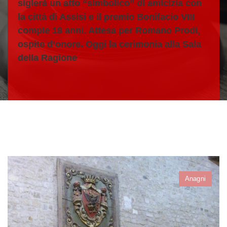
siglerà un atto “simbolico” di amicizia con
la città di Assisi e il premio Bonifacio VIII
compie 18 anni. Attesa per Romano Prodi,
ospite d’onore. Oggi la cerimonia alla Sala
della Ragione
Anagni