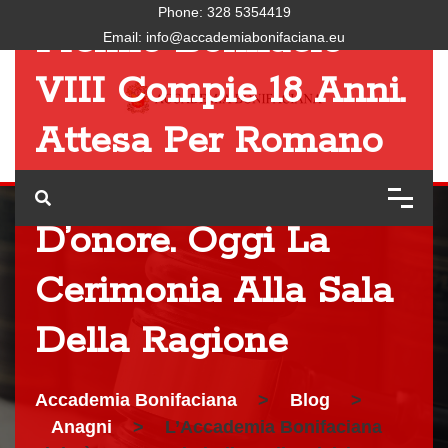
Phone:
328 5354419
Premio Bonifacio
Email:
info@accademiabonifaciana.eu
VIII Compie 18 Anni.
Attesa Per Romano
Prodi, Ospite
D’onore. Oggi La
Cerimonia Alla Sala
Della Ragione
Accademia Bonifaciana
>
Blog
>
Anagni
>
L’Accademia Bonifaciana