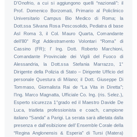
D’Onofrio, a cui si aggiungono quelli “nazionali”: il
Prof. Domenico Borzomati, Primario al Policlinico
Universitario Campus Bio Medico di Roma; la
Dott.ssa Silvana Rosa Pescosolido, Pediatra di base
Asl Roma 3, il Col. Mauro Quarta, Comandante
dell’80° Rgt Addestramento Volontari “Roma” di
Cassino (FR); l’ Ing. Dott. Roberto Marchioni,
Comandante Provinciale dei Vigili del Fuoco di
Alessandria, la Dott.ssa Stefania Marrazzo, 1°
Dirigente della Polizia di Stato – Dirigente Ufficio del
personale Questura di Milano; il Dott. Giuseppe Di
Tommaso, Giornalista Rai de “La Vita in Diretta”;
l’Ing. Marco Magnatta, Ufficiale Co. Ing. (ris. Selez.),
Esperto sicurezza 1°grado ed il Maestro Davide De
Luca, triatleta professionista e coach, campione
italiano “Sanda” a Parigi. La serata sarà allietata dalla
presenza e dall’esibizione dell’ Ensemble Corale della
“Regina Anglonensis & Esperia” di Tursi (Matera)