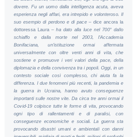
dovere. Fu un uomo dalla intelligenza acuta, aveva
esperienza negli affari, era intrepido e volonteroso. Il
suo esempio di perdono e di pace
– dice ancora la
dottoressa Laura –
ha dato alla luce nel 700° dallo
schiaffo e dalla morte nel 2003, l’Accademia
Bonifaciana, un’istituzione ormai affermata
universalmente con oltre venti anni di vita, che
sostiene e promuove i veri valori della pace, della
diplomazia e della convivenza tra i popoli. Oggi, in un
contesto sociale così complesso, chi aiuta fa la
differenza. I due fenomeni più recenti, la pandemia e
la guerra in Ucraina, hanno avuto conseguenze
importanti sulle nostre vite. Da circa tre anni ormai il
Covid-19 colpisce tutte le forme di vita, provocando
ogni tipo di rallentamenti e di paralisi
,
con
conseguenze economiche e sociali. La guerra sta
provocando disastri umani e ambientali con danni
irreversibili, migliaia di morti e feriti, milioni di profughi