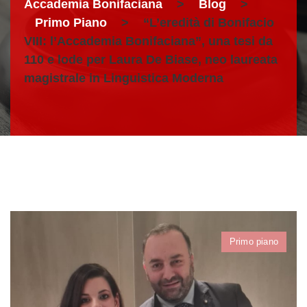
Accademia Bonifaciana
>
Blog
>
Primo Piano
>
“L’eredità di Bonifacio
VIII: l’Accademia Bonifaciana”, una tesi da
110 e lode per Laura De Biase, neo laureata
magistrale in Linguistica Moderna
Primo piano