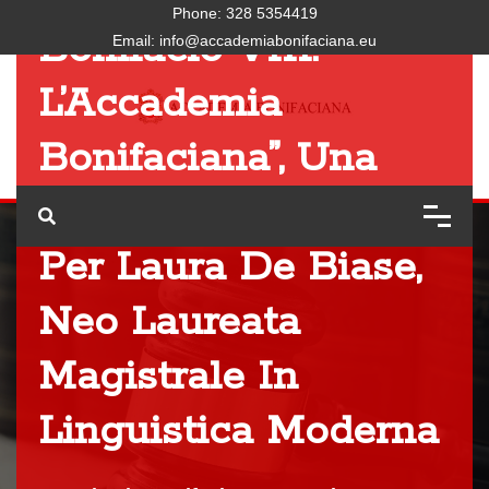
Phone:
328 5354419
Bonifacio VIII:
Email:
info@accademiabonifaciana.eu
L’Accademia
Bonifaciana”, Una
Tesi Da 110 E Lode
Per Laura De Biase,
Neo Laureata
Magistrale In
Linguistica Moderna