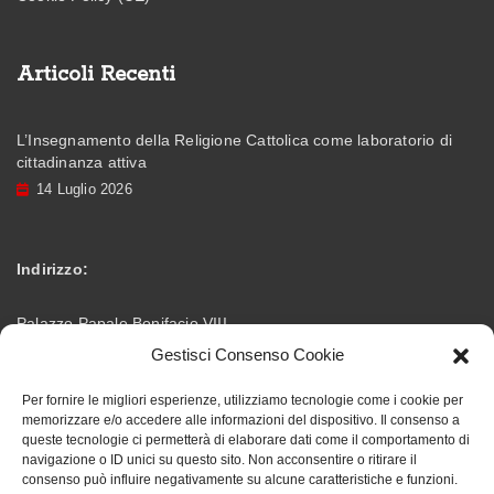
Articoli Recenti
L’Insegnamento della Religione Cattolica come laboratorio di
cittadinanza attiva
14 Luglio 2026
Indirizzo:
Palazzo Papale Bonifacio VIII
Gestisci Consenso Cookie
Via Vittorio Emanuele – 03012 Anagni (FR)
Per fornire le migliori esperienze, utilizziamo tecnologie come i cookie per
memorizzare e/o accedere alle informazioni del dispositivo. Il consenso a
info@accademiabonifaciana.eu
Email:
queste tecnologie ci permetterà di elaborare dati come il comportamento di
navigazione o ID unici su questo sito. Non acconsentire o ritirare il
consenso può influire negativamente su alcune caratteristiche e funzioni.
328 5354419
Telefono: