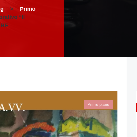
og
>
Primo
rativo “Il
LBE
Primo piano