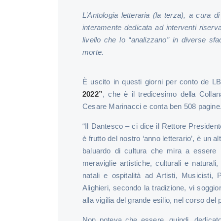
L’Antologia letteraria (la terza), a cura
interamente dedicata ad interventi riserva
livello che lo “analizzano” in diverse sfa
morte.
È uscito in questi giorni per conto de L
2022”
, che è il tredicesimo della Coll
Cesare Marinacci e conta ben 508 pagine
“Il Dantesco – ci dice il Rettore Presiden
è frutto del nostro ‘anno letterario’, è un a
baluardo di cultura che mira a essere 
meraviglie artistiche, culturali e naturali
natali e ospitalità ad Artisti, Musicisti,
Alighieri, secondo la tradizione, vi soggi
alla vigilia del grande esilio, nel corso de
Non poteva che essere, quindi, dedica