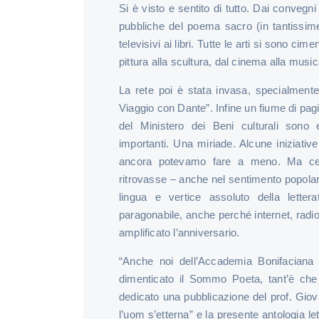
Si è visto e sentito di tutto. Dai convegni
pubbliche del poema sacro (in tantissim
televisivi ai libri. Tutte le arti si sono ci
pittura alla scultura, dal cinema alla music
La rete poi è stata invasa, specialment
Viaggio con Dante”. Infine un fiume di pagin
del Ministero dei Beni culturali sono e
importanti. Una miriade. Alcune iniziative
ancora potevamo fare a meno. Ma cert
ritrovasse – anche nel sentimento popolar
lingua e vertice assoluto della letter
paragonabile, anche perché internet, radi
amplificato l’anniversario.
“Anche noi dell’Accademia Bonifacian
dimenticato il Sommo Poeta, tant’è che
dedicato una pubblicazione del prof. Gio
l’uom s’etterna” e la presente antologia le