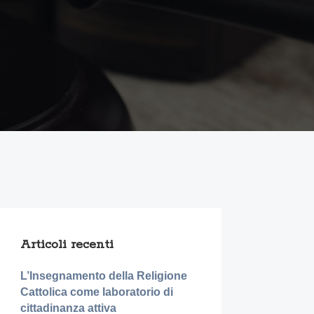
Articoli recenti
L’Insegnamento della Religione
Cattolica come laboratorio di
cittadinanza attiva