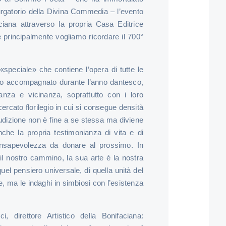
rgatorio della Divina Commedia – l’evento
ciana attraverso la propria Casa Editrice
 principalmente vogliamo ricordare il 700°
«speciale» che contiene l’opera di tutte le
nno accompagnato durante l’anno dantesco,
anza e vicinanza, soprattutto con i loro
cercato florilegio in cui si consegue densità
udizione non è fine a se stessa ma diviene
he la propria testimonianza di vita e di
onsapevolezza da donare al prossimo. In
 il nostro cammino, la sua arte è la nostra
quel pensiero universale, di quella unità del
e, ma le indaghi in simbiosi con l’esistenza
, direttore Artistico della Bonifaciana: