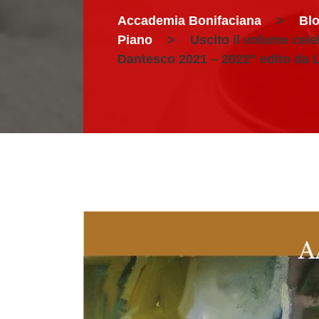
Accademia Bonifaciana
>
Bl
Piano
>
Uscito il volume celeb
Dantesco 2021 – 2022” edito da 