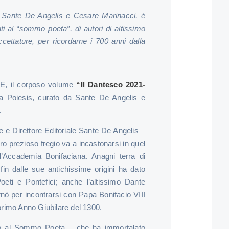
 di Sante De Angelis e Cesare Marinacci, è
ti al “sommo poeta”, di autori di altissimo
ccettature, per ricordarne i 700 anni dalla
BE, il corposo volume
“Il Dantesco 2021-
ana Poiesis, curato da Sante De Angelis e
.
te e Direttore Editoriale Sante De Angelis –
ltro prezioso fregio va a incastonarsi in quel
l’Accademia Bonifaciana. Anagni terra di
, fin dalle sue antichissime origini ha dato
 Poeti e Pontefici; anche l’altissimo Dante
ornò per incontrarsi con Papa Bonifacio VIII
l primo Anno Giubilare del 1300.
to al Sommo Poeta – che ha immortalato