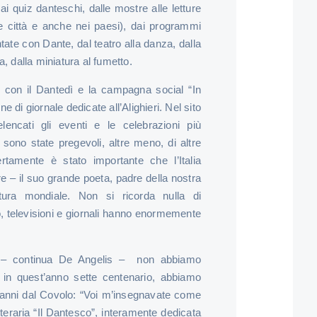
 ai quiz danteschi, dalle mostre alle letture
e città e anche nei paesi), dai programmi
mentate con Dante, dal teatro alla danza, dalla
a, dalla miniatura al fumetto.
e con il Dantedì e la campagna social “In
e di giornale dedicate all’Alighieri. Nel sito
lencati gli eventi e le celebrazioni più
 sono state pregevoli, altre meno, di altre
amente è stato importante che l’Italia
e – il suo grande poeta, padre della nostra
atura mondiale. Non si ricorda nulla di
o, televisioni e giornali hanno enormemente
a – continua De Angelis – non abbiamo
 in quest’anno sette centenario, abbiamo
vanni dal Covolo: “Voi m’insegnavate come
tteraria “Il Dantesco”, interamente dedicata