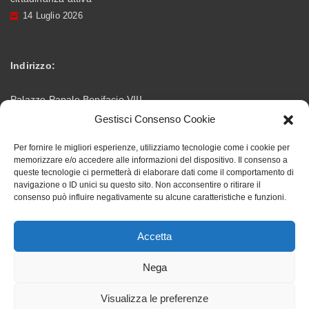
14 Luglio 2026
Indirizzo:
Palazzo Papale Bonifacio VIII
Gestisci Consenso Cookie
Via Vittorio Emanuele – 03012 Anagni (FR)
Per fornire le migliori esperienze, utilizziamo tecnologie come i cookie per
memorizzare e/o accedere alle informazioni del dispositivo. Il consenso a
info@accademiabonifaciana.eu
Email:
queste tecnologie ci permetterà di elaborare dati come il comportamento di
navigazione o ID unici su questo sito. Non acconsentire o ritirare il
consenso può influire negativamente su alcune caratteristiche e funzioni.
328 5354419
Telefono:
Accetta
Nega
Visualizza le preferenze
Accademia Bonifaciana ©. All rights reserved, designed by