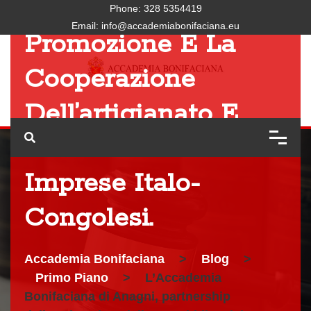
A Roma Sulla
Phone:
328 5354419
Email:
info@accademiabonifaciana.eu
Promozione E La
Cooperazione
Dell’artigianato E
Delle Piccole Medie
Imprese Italo-
Congolesi.
Accademia Bonifaciana
>
Blog
>
Primo Piano
>
L’Accademia
Bonifaciana di Anagni, partnership