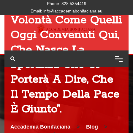
Uomini Di Buona
Phone:
328 5354419
Email:
info@accademiabonifaciana.eu
Volontà Come Quelli
Oggi Convenuti Qui,
Che Nasce La
Speranza Che Ci
Porterà A Dire, Che
Il Tempo Della Pace
È Giunto”.
Accademia Bonifaciana
>
Blog
>