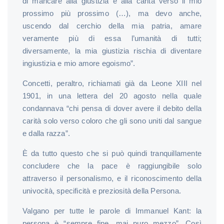
di mancare alla giustizia e alla carità verso il mio
prossimo più prossimo (…), ma devo anche,
uscendo dal cerchio della mia patria, amare
veramente più di essa l’umanità di tutti;
diversamente, la mia giustizia rischia di diventare
ingiustizia e mio amore egoismo”.
Concetti, peraltro, richiamati già da Leone XIII nel
1901, in una lettera del 20 agosto nella quale
condannava “chi pensa di dover avere il debito della
carità solo verso coloro che gli sono uniti dal sangue
e dalla razza”.
È da tutto questo che si può quindi tranquillamente
concludere che la pace è raggiungibile solo
attraverso il personalismo, e il riconoscimento della
univocità, specificità e preziosità della Persona.
Valgano per tutte le parole di Immanuel Kant: la
persona è “sempre fine, mai puro mezzo”. Così