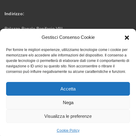
Indirizzo:
Palazzo Papale Bonifacio VIII
Gestisci Consenso Cookie
Via Vittorio Emanuele – 03012 Anagni (FR)
Per fornire le migliori esperienze, utilizziamo tecnologie come i cookie per
memorizzare e/o accedere alle informazioni del dispositivo. Il consenso a
info@accademiabonifaciana.eu
Email:
queste tecnologie ci permetterà di elaborare dati come il comportamento di
navigazione o ID unici su questo sito. Non acconsentire o ritirare il
consenso può influire negativamente su alcune caratteristiche e funzioni.
328 5354419
Telefono:
Accetta
Nega
Visualizza le preferenze
Accademia Bonifaciana ©. All rights reserved, designed by
backupworld.it
Cookie Policy