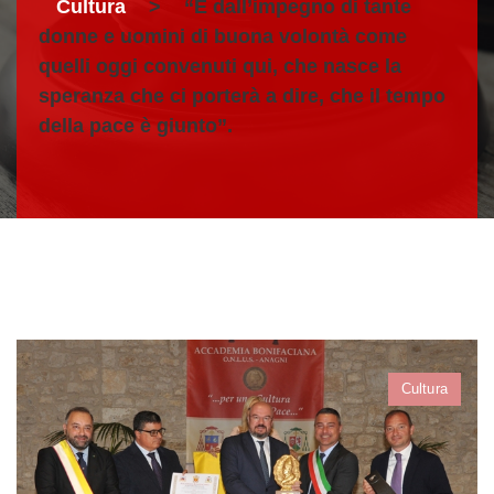
Cultura
>
“È dall’impegno di tante
donne e uomini di buona volontà come
quelli oggi convenuti qui, che nasce la
speranza che ci porterà a dire, che il tempo
della pace è giunto”.
Cultura