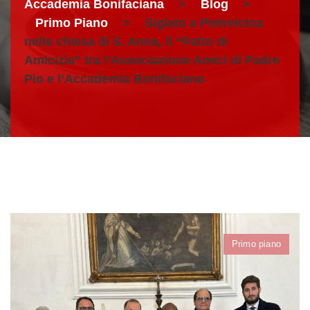
Accademia Bonifaciana
>
Blog
>
Primo Piano
>
Siglato a Pietrelcina
nella chiesa di S. Anna, il “Patto di
Amicizia” tra l’Associazione Amici di Padre
Pio e l’Accademia Bonifaciana
Primo piano