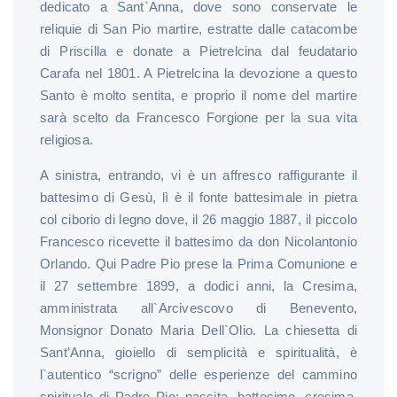
dedicato a Sant`Anna, dove sono conservate le
reliquie di San Pio martire, estratte dalle catacombe
di Priscilla e donate a Pietrelcina dal feudatario
Carafa nel 1801. A Pietrelcina la devozione a questo
Santo è molto sentita, e proprio il nome del martire
sarà scelto da Francesco Forgione per la sua vita
religiosa.
A sinistra, entrando, vi è un affresco raffigurante il
battesimo di Gesù, lì è il fonte battesimale in pietra
col ciborio di legno dove, il 26 maggio 1887, il piccolo
Francesco ricevette il battesimo da don Nicolantonio
Orlando. Qui Padre Pio prese la Prima Comunione e
il 27 settembre 1899, a dodici anni, la Cresima,
amministrata all`Arcivescovo di Benevento,
Monsignor Donato Maria Dell`Olio. La chiesetta di
Sant’Anna, gioiello di semplicità e spiritualità, è
l`autentico “scrigno” delle esperienze del cammino
spirituale di Padre Pio: nascita, battesimo, cresima,