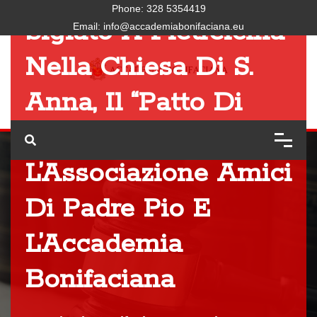
Phone:
328 5354419
Siglato A Pietrelcina
Email:
info@accademiabonifaciana.eu
Nella Chiesa Di S.
Anna, Il “Patto Di
Amicizia” Tra
L’Associazione Amici
Di Padre Pio E
L’Accademia
Bonifaciana