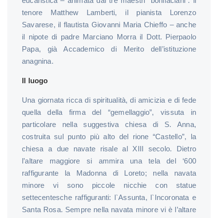
eucaristica – animata dai tre maestri “bonifaciani”: il
tenore Matthew Lamberti, il pianista Lorenzo
Savarese, il flautista Giovanni Maria Chieffo – anche
il nipote di padre Marciano Morra il Dott. Pierpaolo
Papa, già Accademico di Merito dell’istituzione
anagnina.
Il luogo
Una giornata ricca di spiritualità, di amicizia e di fede
quella della firma del “gemellaggio”, vissuta in
particolare nella suggestiva chiesa di S. Anna,
costruita sul punto più alto del rione “Castello”, la
chiesa a due navate risale al XIII secolo. Dietro
l’altare maggiore si ammira una tela del ‘600
raffigurante la Madonna di Loreto; nella navata
minore vi sono piccole nicchie con statue
settecentesche raffiguranti: l`Assunta, l`Incoronata e
Santa Rosa. Sempre nella navata minore vi è l’altare