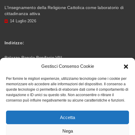
L’Insegnamento della Religione Cattolica come laboratorio di
cittadinanza attiva
14 Luglio 2026
Indirizzo:
Palazzo Papale Bonifacio VIII
Gestisci Consenso Cookie
Via Vittorio Emanuele – 03012 Anagni (FR)
Per fornire le migliori esperienze, utilizziamo tecnologie come i cookie per
memorizzare e/o accedere alle informazioni del dispositivo. Il consenso a
info@accademiabonifaciana.eu
Email:
queste tecnologie ci permetterà di elaborare dati come il comportamento di
navigazione o ID unici su questo sito. Non acconsentire o ritirare il
consenso può influire negativamente su alcune caratteristiche e funzioni.
328 5354419
Telefono:
Accetta
Nega