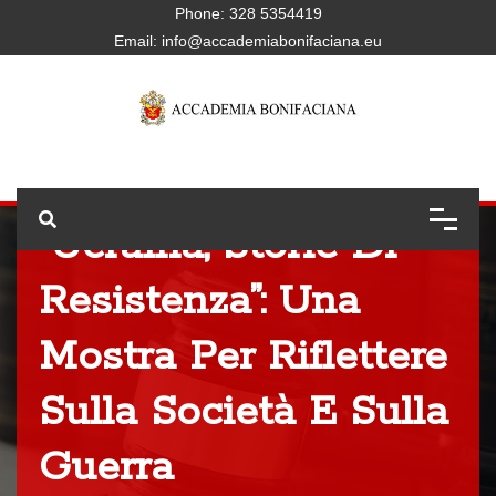
Phone:
328 5354419
Email:
info@accademiabonifaciana.eu
“Ucraina, Storie Di
Resistenza”: Una
Mostra Per Riflettere
Sulla Società E Sulla
Guerra