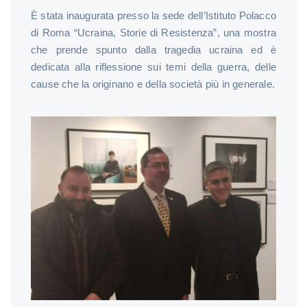
È stata inaugurata presso la sede dell’Istituto Polacco
di Roma “Ucraina, Storie di Resistenza”, una mostra
che prende spunto dalla tragedia ucraina ed è
dedicata alla riflessione sui temi della guerra, delle
cause che la originano e della società più in generale.