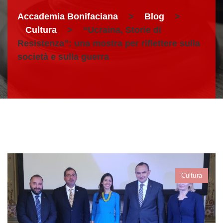
Accademia Bonifaciana
>
Blog
>
Cultura
>
“Ucraina, Storie di
Resistenza”: una mostra per riflettere sulla
società e sulla guerra
Cultura