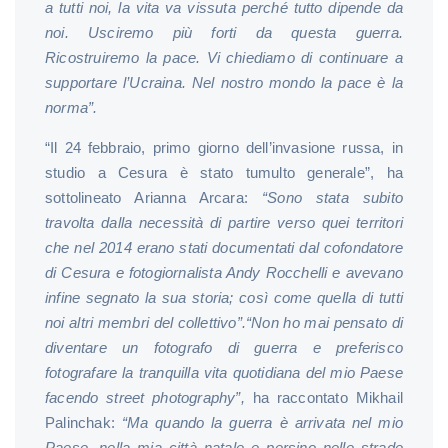
a tutti noi, la vita va vissuta perché tutto dipende da
noi. Usciremo più forti da questa guerra.
Ricostruiremo la pace. Vi chiediamo di continuare a
supportare l’Ucraina. Nel nostro mondo la pace è la
norma”.
“Il 24 febbraio, primo giorno dell’invasione russa, in
studio a Cesura è stato tumulto generale”, ha
sottolineato Arianna Arcara:
“Sono stata subito
travolta dalla necessità di partire verso quei territori
che nel 2014 erano stati documentati dal cofondatore
di Cesura e fotogiornalista Andy Rocchelli e avevano
infine segnato la sua storia; così come quella di tutti
noi altri membri del collettivo”.
“Non ho mai pensato di
diventare un fotografo di guerra e preferisco
fotografare la tranquilla vita quotidiana del mio Paese
facendo street photography”,
ha raccontato Mikhail
Palinchak:
“Ma quando la guerra è arrivata nel mio
Paese, nella mia città natale e persino nelle strade