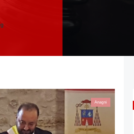
og
Anagni