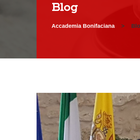
Blog
Accademia Bonifaciana
>
Bl