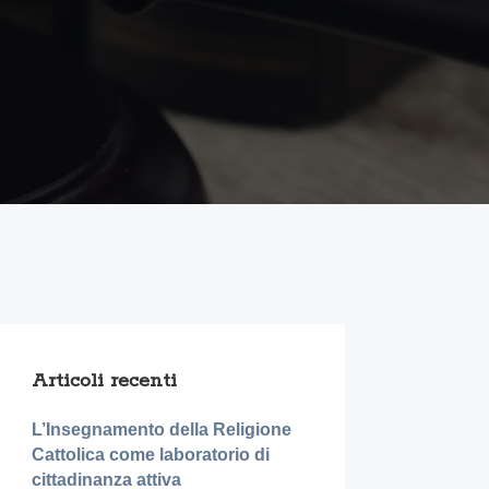
Articoli recenti
L’Insegnamento della Religione
Cattolica come laboratorio di
cittadinanza attiva