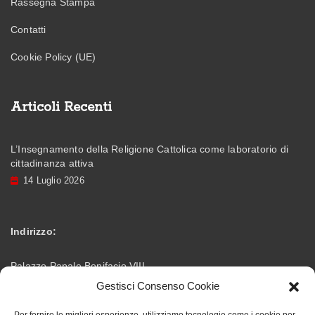
Rassegna Stampa
Contatti
Cookie Policy (UE)
Articoli Recenti
L’Insegnamento della Religione Cattolica come laboratorio di
cittadinanza attiva
14 Luglio 2026
Indirizzo:
Palazzo Papale Bonifacio VIII
Gestisci Consenso Cookie
Via Vittorio Emanuele – 03012 Anagni (FR)