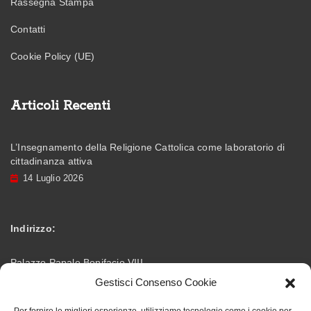
Rassegna Stampa
Contatti
Cookie Policy (UE)
Articoli Recenti
L’Insegnamento della Religione Cattolica come laboratorio di
cittadinanza attiva
14 Luglio 2026
Indirizzo:
Palazzo Papale Bonifacio VIII
Gestisci Consenso Cookie
Via Vittorio Emanuele – 03012 Anagni (FR)