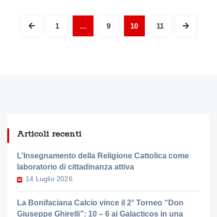
Paginazione de
1
…
9
10
11
Articoli recenti
L’Insegnamento della Religione Cattolica come
laboratorio di cittadinanza attiva
14 Luglio 2026
La Bonifaciana Calcio vince il 2° Torneo “Don
Giuseppe Ghirelli”: 10 – 6 ai Galacticos in una